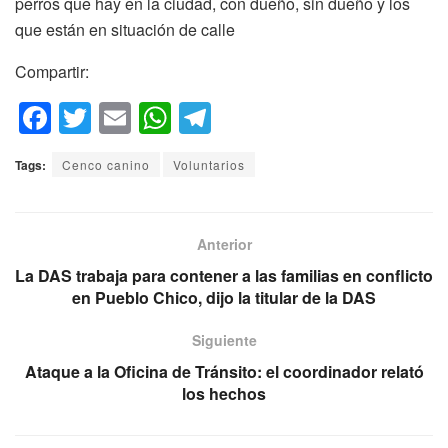
perros que hay en la ciudad, con dueño, sin dueño y los
que están en situación de calle
Compartir:
F
T
E
W
T
a
wi
m
h
el
Tags:
Cenco canino
Voluntarios
c
tt
ail
at
e
e
er
s
gr
b
A
a
Anterior
o
p
m
La DAS trabaja para contener a las familias en conflicto
en Pueblo Chico, dijo la titular de la DAS
o
p
k
Siguiente
Ataque a la Oficina de Tránsito: el coordinador relató
los hechos