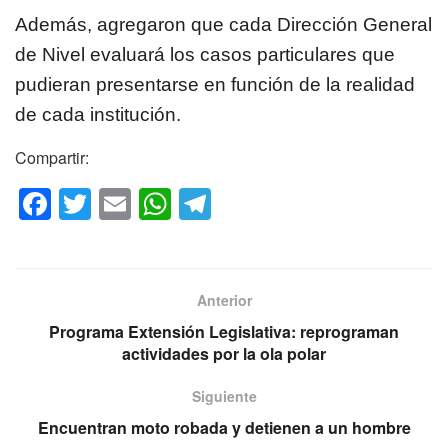
Además, agregaron que cada Dirección General
de Nivel evaluará los casos particulares que
pudieran presentarse en función de la realidad
de cada institución.
Compartir:
F
T
E
W
T
a
wi
m
h
el
c
tt
ail
at
e
e
er
s
gr
Anterior
b
A
a
Programa Extensión Legislativa: reprograman
o
p
m
actividades por la ola polar
o
p
Siguiente
k
Encuentran moto robada y detienen a un hombre