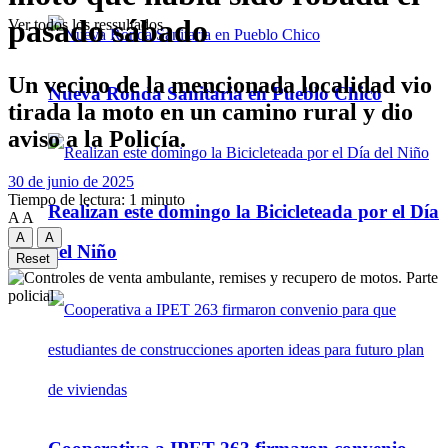
pasado sábado
Ver todos los ressultados
Un vecino de la mencionada localidad vio
Nueva Ronda Sanitaria en Pueblo Chico
tirada la moto en un camino rural y dio
aviso a la Policía.
30 de junio de 2025
Tiempo de lectura: 1 minuto
Realizan este domingo la Bicicleteada por el Día
A
A
A
A
del Niño
Reset