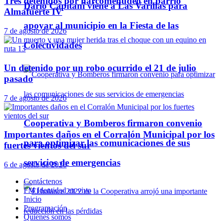
Tres detenidos por narcomenudeo en barrio
Darío Capitani viene a Las Varillas para
Almafuerte IV
apoyar al municipio en la Fiesta de las
7 de agosto de 2026
Colectividades
Un detenido por un robo ocurrido el 21 de julio
pasado
7 de agosto de 2026
Cooperativa y Bomberos firmaron convenio
Importantes daños en el Corralón Municipal por los
para optimizar las comunicaciones de sus
fuertes vientos del sur
servicios de emergencias
6 de agosto de 2026
Contáctenos
FM Identidad en vivo
Inicio
Programación
Quienes somos