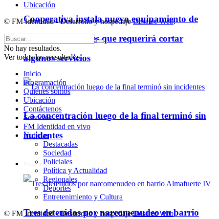
Ubicación
Cooperativa instala nuevo equipamiento de
© FM Identidad - Desarrollo y hospedaje
Desatec Web
.
telecomunicaciones que requerirá cortar
No hay resultados.
Ver todos los ressultados
algunos servicios
Inicio
Programación
Quienes somos
Ubicación
Contáctenos
La concentración luego de la final terminó sin
Servicios
FM Identidad en vivo
incidentes
Noticias
Destacadas
Sociedad
Policiales
Policiales
Política y Actualidad
Regionales
Deportes
Entretenimiento y Cultura
Tres detenidos por narcomenudeo en barrio
© FM Identidad - Desarrollo y hospedaje
Desatec Web
.