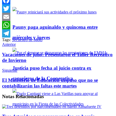
Facebook
Twitter
Email
Pauny paga aguinaldo y quincena entre
WhatsApp
miércoles y jueves
Tags:
Secuestro de Moto
Telegram
Anterior
Vacaciones de julio: Presentaron el Taller Recreativo
de Invierno
Justicia puso fecha al juicio contra ex
Siguiente
consejeros de la Cooperativa
El Ministerio de Educación dispuso que no se
contabilizarán las faltas este martes
Notas
Relacionadas