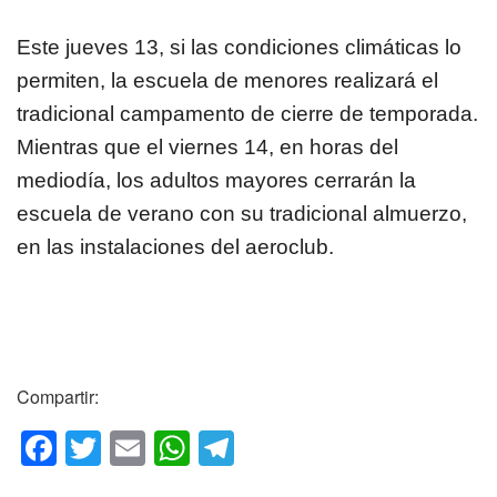
Este jueves 13, si las condiciones climáticas lo
permiten, la escuela de menores realizará el
tradicional campamento de cierre de temporada.
Mientras que el viernes 14, en horas del
mediodía, los adultos mayores cerrarán la
escuela de verano con su tradicional almuerzo,
en las instalaciones del aeroclub.
Compartir:
F
T
E
W
T
a
wi
m
h
el