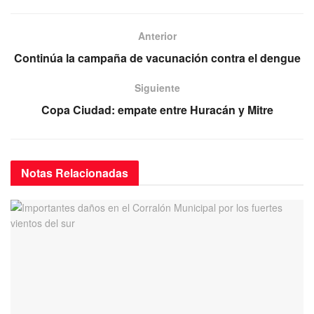
c
tt
ail
at
e
e
er
s
gr
Anterior
b
A
a
Continúa la campaña de vacunación contra el dengue
o
p
m
Siguiente
o
p
Copa Ciudad: empate entre Huracán y Mitre
k
Notas
Relacionadas