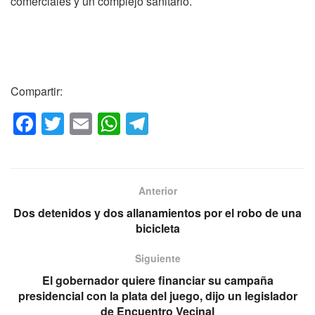
comerciales y un complejo sanitario.
Compartir:
F
T
E
W
T
a
wi
m
h
el
c
tt
ail
at
e
e
er
s
gr
Anterior
b
A
a
Dos detenidos y dos allanamientos por el robo de una
o
p
m
bicicleta
o
p
Siguiente
k
El gobernador quiere financiar su campaña
presidencial con la plata del juego, dijo un legislador
de Encuentro Vecinal