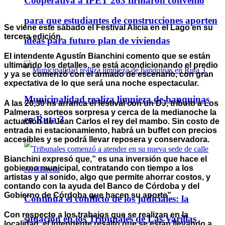
Cooperativa a IPET 263 firmaron convenio
para que estudiantes de construcciones aporten
Se viene este sábado el Festival Alicia en el Lago en su
tercera edición.
ideas para futuro plan de viviendas
El intendente Agustín Bianchini comento que se están
ultimando los detalles, se está acondicionando el predio
y ya se comenzó con el armado de escenario, con gran
expectativa de lo que será una noche espectacular.
Municipalidad realiza limpieza de banquinas
A las 20,30 hs arranca el festival con un DJ, tributo a Los
Palmeras, sorteos sorpresa y cerca de la medianoche la
en Ruta 3
actuación de Jean Carlos el rey del mambo. Sin costo de
entrada ni estacionamiento, habrá un buffet con precios
accesibles y se podrá llevar reposera y conservadora.
Bianchini expresó que,” es una inversión que hace el
gobierno municipal, contratando con tiempo a los
artistas y al sonido, algo que permite ahorrar costos, y
contando con la ayuda del Banco de Córdoba y del
Gobierno de Córdoba que hacen su aporte”
Continúa el conflicto de los judiciales: la
Con respecto a los trabajos que se realizan en la
situación en los Tribunales de Las Varillas
localidad, el intendente resalto que se están llevando a