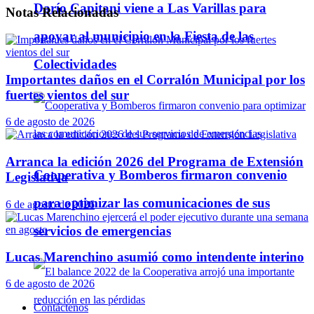
Darío Capitani viene a Las Varillas para
Notas
Relacionadas
apoyar al municipio en la Fiesta de las
Colectividades
Importantes daños en el Corralón Municipal por los
fuertes vientos del sur
6 de agosto de 2026
Arranca la edición 2026 del Programa de Extensión
Cooperativa y Bomberos firmaron convenio
Legislativa
para optimizar las comunicaciones de sus
6 de agosto de 2026
servicios de emergencias
Lucas Marenchino asumió como intendente interino
6 de agosto de 2026
Contáctenos