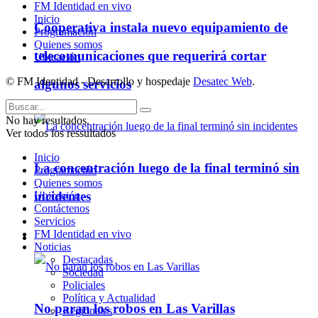
FM Identidad en vivo
Inicio
Cooperativa instala nuevo equipamiento de
Programación
Quienes somos
telecomunicaciones que requerirá cortar
Ubicación
© FM Identidad - Desarrollo y hospedaje
Desatec Web
.
algunos servicios
No hay resultados.
Ver todos los ressultados
Inicio
La concentración luego de la final terminó sin
Programación
Quienes somos
incidentes
Ubicación
Contáctenos
Servicios
FM Identidad en vivo
Policiales
Noticias
Destacadas
Sociedad
Policiales
Política y Actualidad
No paran los robos en Las Varillas
Regionales