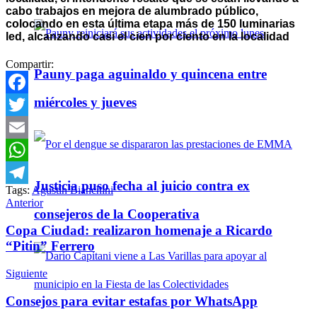
cabo trabajos en mejora de alumbrado público,
colocando en esta última etapa más de 150 luminarias
led, alcanzando casi el cien por ciento en la localidad
Compartir:
Pauny paga aguinaldo y quincena entre
miércoles y jueves
Facebook
Twitter
Email
WhatsApp
Justicia puso fecha al juicio contra ex
Tags:
Agustín Bianchini
Telegram
Anterior
consejeros de la Cooperativa
Copa Ciudad: realizaron homenaje a Ricardo
“Pitin” Ferrero
Siguiente
Consejos para evitar estafas por WhatsApp