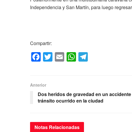
Independencia y San Martín, para luego regresar
Compartir:
F
T
E
W
T
a
wi
m
h
el
c
tt
ail
at
e
e
er
s
gr
Anterior
b
A
a
Dos heridos de gravedad en un accidente
o
p
m
tránsito ocurrido en la ciudad
o
p
k
Notas
Relacionadas