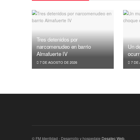
Tres detenidos por
narcomenudeo en barrio
Un de
Almafuerte IV
ocurr
7 DE AGOSTO DE 2026
7 DE
© FM Identidad - Desarrollo y hospedaje
Desatec Web
.