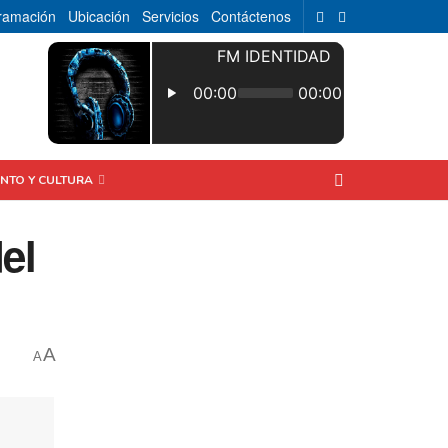
ramación
Ubicación
Servicios
Contáctenos
ENTO Y CULTURA
el
A
A