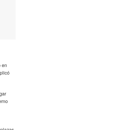
o en
plicó
gar
erno
 plazas