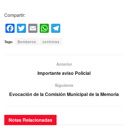
Compartir:
F
T
E
W
T
a
wi
m
h
el
Tags:
Bomberos
controles
c
tt
ail
at
e
e
er
s
gr
b
A
a
Anterior
o
p
m
Importante aviso Policial
o
p
Siguiente
k
Evocación de la Comisión Municipal de la Memoria
Notas
Relacionadas