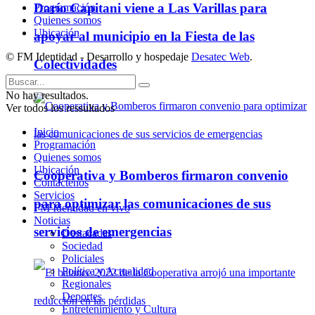
Darío Capitani viene a Las Varillas para
Programación
Quienes somos
Ubicación
apoyar al municipio en la Fiesta de las
© FM Identidad - Desarrollo y hospedaje
Desatec Web
.
Colectividades
No hay resultados.
Ver todos los ressultados
Inicio
Programación
Quienes somos
Ubicación
Cooperativa y Bomberos firmaron convenio
Contáctenos
Servicios
para optimizar las comunicaciones de sus
FM Identidad en vivo
Noticias
servicios de emergencias
Destacadas
Sociedad
Policiales
Política y Actualidad
Regionales
Deportes
Entretenimiento y Cultura