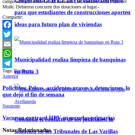
Cooperativa a IPET 263 firmaron convenio
campo ubicado sobre la ruta nacional 158, camino hacia Pozo del
Molle. Debieron concurrir dos dotaciones al lugar.-
para que estudiantes de construcciones aporten
Compartir:
ideas para futuro plan de viviendas
Facebook
Twitter
Email
Municipalidad realiza limpieza de banquinas
WhatsApp
Tags:
Bomberos
en Ruta 3
Telegram
Anterior
Policiales: Peleas, accidentes graves y detenciones, lo
que dejó el fin de semana
Siguiente
Vacunan contra el HPV en escuelas primarias
Continúa el conflicto de los judiciales: la
Notas
Relacionadas
situación en los Tribunales de Las Varillas