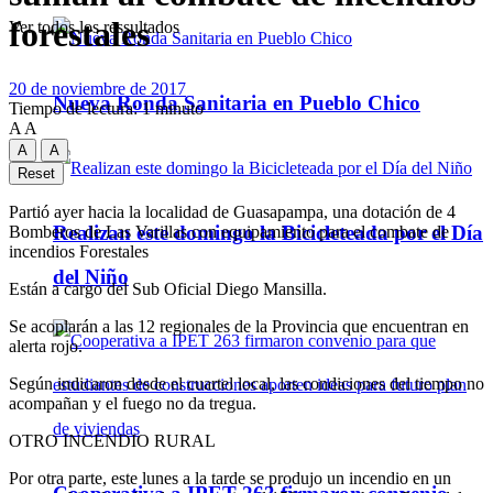
forestales
Ver todos los ressultados
20 de noviembre de 2017
Nueva Ronda Sanitaria en Pueblo Chico
Tiempo de lectura: 1 minuto
A
A
A
A
Reset
Partió ayer hacia la localidad de Guasapampa, una dotación de 4
Realizan este domingo la Bicicleteada por el Día
Bomberos de Las Varillas con equipamiento para el combate de
incendios Forestales
del Niño
Están a cargo del Sub Oficial Diego Mansilla.
Se acoplarán a las 12 regionales de la Provincia que encuentran en
alerta rojo.
Según indicaron desde el cuartel local, las condiciones del tiempo no
acompañan y el fuego no da tregua.
OTRO INCENDIO RURAL
Por otra parte, este lunes a la tarde se produjo un incendio en un