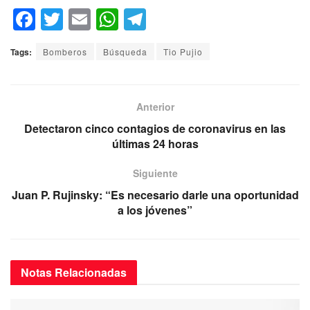
F
T
E
W
T
a
wi
m
h
el
Tags:
Bomberos
Búsqueda
Tio Pujio
c
tt
ail
at
e
e
er
s
gr
b
A
a
Anterior
o
p
m
Detectaron cinco contagios de coronavirus en las
últimas 24 horas
o
p
k
Siguiente
Juan P. Rujinsky: “Es necesario darle una oportunidad
a los jóvenes”
Notas
Relacionadas