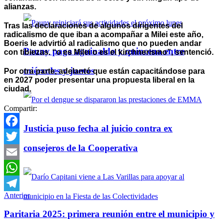
alianzas.
Tras las declaraciones de algunos dirigentes del
radicalismo de que iban a acompañar a Milei este año,
Boeris le advirtió al radicalismo que no pueden andar
Pauny paga aguinaldo y quincena entre
con tibiezas. “o es Milei o es el kirchnerismo”, sentenció.
miércoles y jueves
Por otra parte, adelantó que están capacitándose para
en 2027 poder presentar una propuesta liberal en la
ciudad.
Compartir:
Justicia puso fecha al juicio contra ex
Facebook
consejeros de la Cooperativa
Twitter
Email
WhatsApp
Anterior
Telegram
Paritaria 2025: primera reunión entre el municipio y