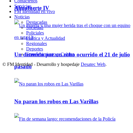
Contáctenos
Servicios
Almafuerte IV
FM Identidad en vivo
Noticias
Destacadas
Sociedad
Policiales
Política y Actualidad
Regionales
Deportes
Un detenido por un robo ocurrido el 21 de julio
Entretenimiento y Cultura
© FM Identidad - Desarrollo y hospedaje
Desatec Web
.
pasado
No paran los robos en Las Varillas