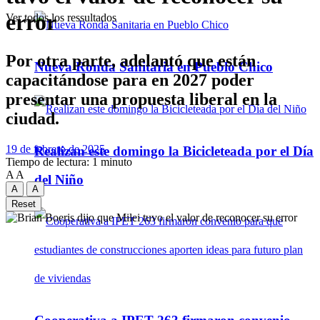
error
Ver todos los ressultados
Por otra parte, adelantó que están
Nueva Ronda Sanitaria en Pueblo Chico
capacitándose para en 2027 poder
presentar una propuesta liberal en la
ciudad.
19 de febrero de 2025
Realizan este domingo la Bicicleteada por el Día
Tiempo de lectura: 1 minuto
A
A
del Niño
A
A
Reset