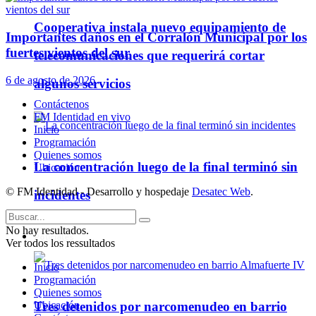
Cooperativa instala nuevo equipamiento de
Importantes daños en el Corralón Municipal por los
fuertes vientos del sur
telecomunicaciones que requerirá cortar
6 de agosto de 2026
algunos servicios
Contáctenos
FM Identidad en vivo
Inicio
Programación
Quienes somos
La concentración luego de la final terminó sin
Ubicación
© FM Identidad - Desarrollo y hospedaje
Desatec Web
.
incidentes
No hay resultados.
Policiales
Ver todos los ressultados
Inicio
Programación
Quienes somos
Ubicación
Tres detenidos por narcomenudeo en barrio