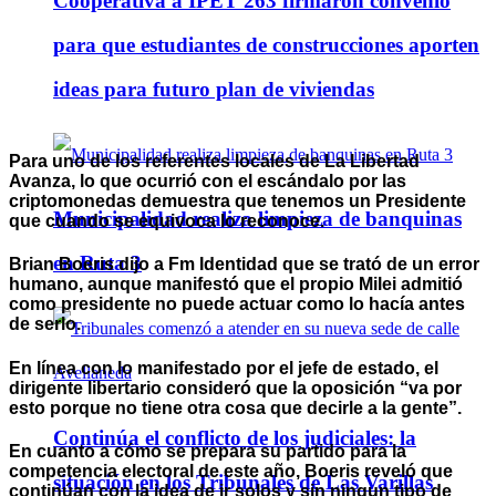
Cooperativa a IPET 263 firmaron convenio
para que estudiantes de construcciones aporten
ideas para futuro plan de viviendas
Para uno de los referentes locales de La Libertad
Avanza, lo que ocurrió con el escándalo por las
criptomonedas demuestra que tenemos un Presidente
Municipalidad realiza limpieza de banquinas
que cuando se equivoca lo reconoce.
en Ruta 3
Brian Boeris dijo a Fm Identidad que se trató de un error
humano, aunque manifestó que el propio Milei admitió
como presidente no puede actuar como lo hacía antes
de serlo.
En línea con lo manifestado por el jefe de estado, el
dirigente libertario consideró que la oposición “va por
esto porque no tiene otra cosa que decirle a la gente”.
Continúa el conflicto de los judiciales: la
En cuanto a cómo se prepara su partido para la
competencia electoral de este año, Boeris reveló que
situación en los Tribunales de Las Varillas
continúan con la idea de ir solos y sin ningun tipo de