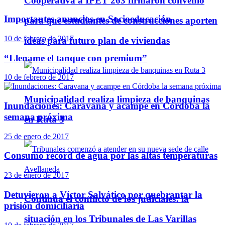
Cooperativa a IPET 263 firmaron convenio
Importantes anuncios en Socioeducación
para que estudiantes de construcciones aporten
10 de febrero de 2017
ideas para futuro plan de viviendas
“Llename el tanque con premium”
10 de febrero de 2017
Municipalidad realiza limpieza de banquinas
Inundaciones: Caravana y acampe en Córdoba la
semana próxima
en Ruta 3
25 de enero de 2017
Consumo récord de agua por las altas temperaturas
23 de enero de 2017
Detuvieron a Víctor Salvático por quebrantar la
Continúa el conflicto de los judiciales: la
prisión domiciliaria
situación en los Tribunales de Las Varillas