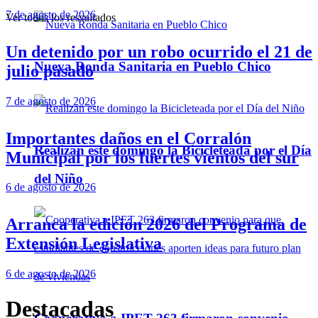
7 de agosto de 2026
Ver todos los ressultados
Un detenido por un robo ocurrido el 21 de
Nueva Ronda Sanitaria en Pueblo Chico
julio pasado
7 de agosto de 2026
Importantes daños en el Corralón
Realizan este domingo la Bicicleteada por el Día
Municipal por los fuertes vientos del sur
del Niño
6 de agosto de 2026
Arranca la edición 2026 del Programa de
Extensión Legislativa
6 de agosto de 2026
Destacadas