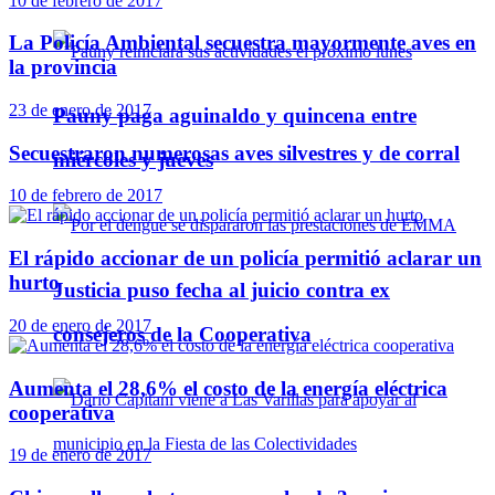
10 de febrero de 2017
La Policía Ambiental secuestra mayormente aves en
la provincia
23 de enero de 2017
Pauny paga aguinaldo y quincena entre
Secuestraron numerosas aves silvestres y de corral
miércoles y jueves
10 de febrero de 2017
El rápido accionar de un policía permitió aclarar un
hurto
Justicia puso fecha al juicio contra ex
20 de enero de 2017
consejeros de la Cooperativa
Aumenta el 28,6% el costo de la energía eléctrica
cooperativa
19 de enero de 2017