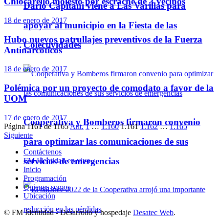
Chiocarello molesto por escrache de 3 vecinos
Darío Capitani viene a Las Varillas para
18 de enero de 2017
apoyar al municipio en la Fiesta de las
Hubo nuevos patrullajes preventivos de la Fuerza
Colectividades
Antinarcóticos
18 de enero de 2017
Polémica por un proyecto de comodato a favor de la
UOM
17 de enero de 2017
Cooperativa y Bomberos firmaron convenio
Página 1161 de 1165
Ant.
1
…
1.160
1.161
1.162
…
1.165
Siguiente
para optimizar las comunicaciones de sus
Contáctenos
servicios de emergencias
FM Identidad en vivo
Inicio
Programación
Quienes somos
Ubicación
© FM Identidad - Desarrollo y hospedaje
Desatec Web
.