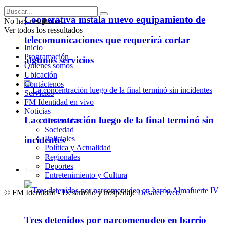
Cooperativa instala nuevo equipamiento de
No hay resultados.
Ver todos los ressultados
telecomunicaciones que requerirá cortar
Inicio
Programación
algunos servicios
Quienes somos
Ubicación
Contáctenos
Servicios
FM Identidad en vivo
Noticias
La concentración luego de la final terminó sin
Destacadas
Sociedad
Policiales
incidentes
Política y Actualidad
Regionales
Deportes
Policiales
Entretenimiento y Cultura
© FM Identidad - Desarrollo y hospedaje
Desatec Web
.
Tres detenidos por narcomenudeo en barrio