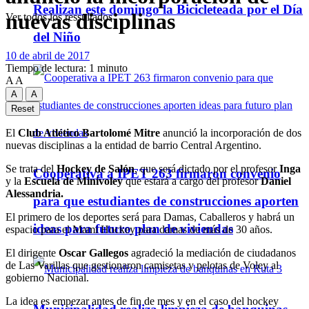
Realizan este domingo la Bicicleteada por el Día
nuevas disciplinas
Ver todos los ressultados
del Niño
10 de abril de 2017
Tiempo de lectura: 1 minuto
A
A
A
A
Reset
El
Club Atlético Bartolomé Mitre
anunció la incorporación de dos
nuevas disciplinas a la entidad de barrio Central Argentino.
Se trata del
Hockey de Salón
, que será dictado por el profesor
Inga
Cooperativa a IPET 263 firmaron convenio
y la
Escuela de Minivoley
que estará a cargo del profesor
Daniel
Alessandria.
para que estudiantes de construcciones aporten
El primero de los deportes será para Damas, Caballeros y habrá un
ideas para futuro plan de viviendas
espacio para el Mami Hockey para damas de más de 30 años.
El dirigente
Oscar Gallegos
agradeció la mediación de ciudadanos
de Las Varillas que gestionaron camisetas y pelotas de Voley al
gobierno Nacional.
La idea es empezar antes de fin de mes y en el caso del hockey