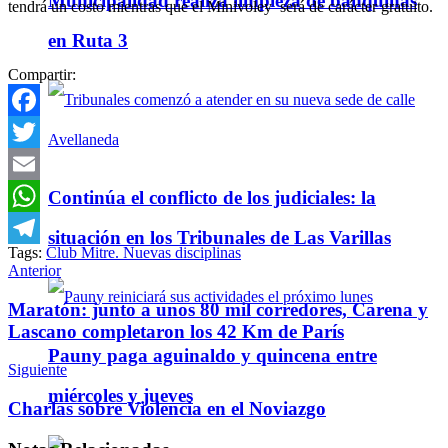
Municipalidad realiza limpieza de banquinas
tendrá un costo mientras que el Minivoley será de carácter gratuito.
en Ruta 3
Compartir:
Facebook
Twitter
Email
Continúa el conflicto de los judiciales: la
WhatsApp
situación en los Tribunales de Las Varillas
Tags:
Club Mitre. Nuevas disciplinas
Telegram
Anterior
Maratón: junto a unos 80 mil corredores, Carena y
Lascano completaron los 42 Km de París
Pauny paga aguinaldo y quincena entre
Siguiente
miércoles y jueves
Charlas sobre Violencia en el Noviazgo