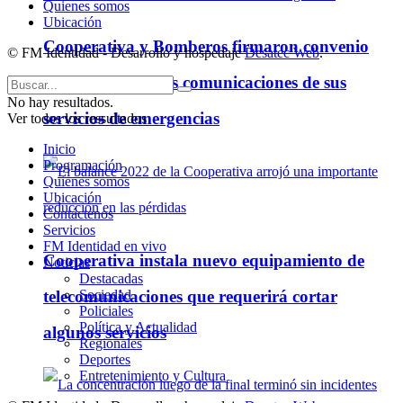
Quienes somos
Ubicación
Cooperativa y Bomberos firmaron convenio
© FM Identidad - Desarrollo y hospedaje
Desatec Web
.
para optimizar las comunicaciones de sus
No hay resultados.
servicios de emergencias
Ver todos los ressultados
Inicio
Programación
Quienes somos
Ubicación
Contáctenos
Servicios
FM Identidad en vivo
Cooperativa instala nuevo equipamiento de
Noticias
Destacadas
telecomunicaciones que requerirá cortar
Sociedad
Policiales
Política y Actualidad
algunos servicios
Regionales
Deportes
Entretenimiento y Cultura