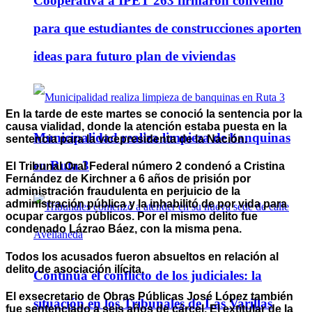
Cooperativa a IPET 263 firmaron convenio
para que estudiantes de construcciones aporten
ideas para futuro plan de viviendas
En la tarde de este martes se conoció la sentencia por la
causa vialidad, donde la atención estaba puesta en la
Municipalidad realiza limpieza de banquinas
sentencia para la vicepresidenta de la Nación.
en Ruta 3
El Tribunal Oral Federal número 2 condenó a Cristina
Fernández de Kirchner a 6 años de prisión por
administración fraudulenta en perjuicio de la
administración pública y la inhabilitó de por vida para
ocupar cargos públicos. Por el mismo delito fue
condenado Lázrao Báez, con la misma pena.
Todos los acusados fueron absueltos en relación al
delito de asociación ilícita.
Continúa el conflicto de los judiciales: la
El exsecretario de Obras Públicas José López también
situación en los Tribunales de Las Varillas
fue sentenciado a seis años de cárcel. El extitular de la