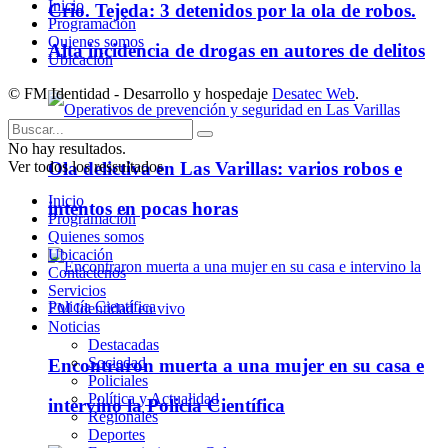
Inicio
Crio. Tejeda: 3 detenidos por la ola de robos.
Programación
Quienes somos
Alta incidencia de drogas en autores de delitos
Ubicación
© FM Identidad - Desarrollo y hospedaje
Desatec Web
.
No hay resultados.
Ola delictiva en Las Varillas: varios robos e
Ver todos los ressultados
Inicio
intentos en pocas horas
Programación
Quienes somos
Ubicación
Contáctenos
Servicios
FM Identidad en vivo
Noticias
Destacadas
Sociedad
Encontraron muerta a una mujer en su casa e
Policiales
Política y Actualidad
intervino la Policía Científica
Regionales
Deportes