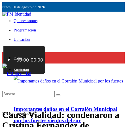
lunes, 10 de agosto de 2026
Quienes somos
Programación
Ubicación
Servicios
Inicio
Contáctenos
Sociedad
Importantes daños en el Corralón Municipal
Causa Vialidad: condenaron a
No hay resultados.
por los fuertes vientos del sur
Cristina Fernández de