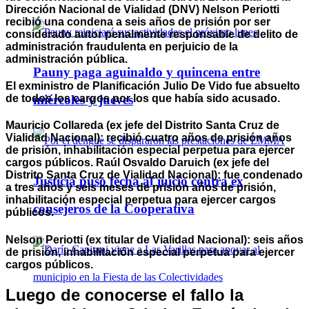
Dirección Nacional de Vialidad (DNV) Nelson Periotti
recibió una condena a seis años de prisión por ser
considerado autor penalmente responsable de delito de
administración fraudulenta en perjuicio de la
administración pública.
Pauny paga aguinaldo y quincena entre
El exministro de Planificación Julio De Vido fue absuelto
de todos los cargos por los que había sido acusado.
miércoles y jueves
Mauricio Collareda (ex jefe del Distrito Santa Cruz de
Vialidad Nacional): recibió cuatro años de prisión años
de prisión, inhabilitación especial perpetua para ejercer
cargos públicos. Raúl Osvaldo Daruich (ex jefe del
Distrito Santa Cruz de Vialidad Nacional): fue condenado
Justicia puso fecha al juicio contra ex
a tres años y seis meses de prisión años de prisión,
inhabilitación especial perpetua para ejercer cargos
consejeros de la Cooperativa
públicos.
Nelson Periotti (ex titular de Vialidad Nacional): seis años
de prisión, inhabilitación especial perpetua para ejercer
cargos públicos.
Luego de conocerse el fallo la