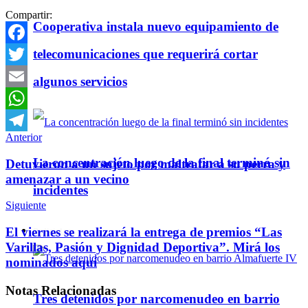
Compartir:
Cooperativa instala nuevo equipamiento de
telecomunicaciones que requerirá cortar
Facebook
Twitter
algunos servicios
Email
WhatsApp
Anterior
Telegram
La concentración luego de la final terminó sin
Detuvieron a un sujeto por maltratar a su perra y
amenazar a un vecino
incidentes
Siguiente
El viernes se realizará la entrega de premios “Las
Policiales
Varillas, Pasión y Dignidad Deportiva”. Mirá los
nominados aquí
Notas
Relacionadas
Tres detenidos por narcomenudeo en barrio