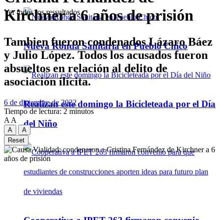
Kirchner a 6 años de prisión
Ver todos los ressultados
Tambien fueron condenados Lázaro Báez
Nueva Ronda Sanitaria en Pueblo Chico
y Julio López. Todos los acusados fueron
absueltos en relación al delito de
asociación ilícita.
6 de diciembre de 2022
Realizan este domingo la Bicicleteada por el Día
Tiempo de lectura: 2 minutos
A
A
del Niño
A
A
Reset