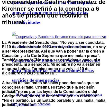
vicepresidenta Cristina Fernández de
Darío Capitani viene a Las Varillas para
Kirchner se refirió a la condena a 6
apoyar al municipio en la Fiesta de las
años de prisión que resolvió el
tribunal.
Colectividades
La Presidente del Senado dijo: “No voy a ser candidata.
El 10 de diciembre de 2023 no voy a tener fueros, no voy
a ser vicepresidenta. Así que van a poder dar la orden a
Casación y a la Corte Suprema que me metan presa”.
También agregó: “No voy a ser candidata a nada, ni a
Cooperativa y Bomberos firmaron convenio
presidenta, ni a senadora. Mi nombre no va a estar en
ninguna boleta. Termino como me volví el 10 de
para optimizar las comunicaciones de sus
diciembre de 2015 a mi casa″.
servicios de emergencias
A través de sus redes sociales poco después que se
conociera el fallo, Cristina sostuvo que la decisión
judicial “no es por las leyes de la Constitución o del
Código Penal, sino que tiene su origen en el lawfare”.
“No es partido. Es un Estado paralelo y una mafia, mafia
judicial”, remarcó.