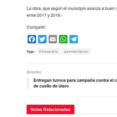
La obra, que según el municipio avanza a buen r
entre 2017 y 2018.-
Compartir:
F
T
E
W
T
a
wi
m
h
el
Tags:
Chiocarello
pavimentacion
c
tt
ail
at
e
e
er
s
gr
b
A
a
Anterior
o
p
m
Entregan turnos para campaña contra el 
de cuello de útero
o
p
k
Notas
Relacionadas