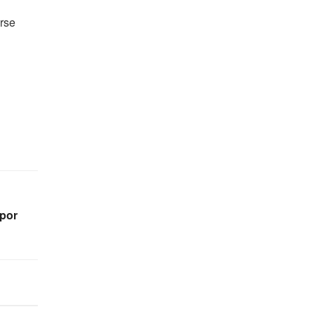
arse
 por