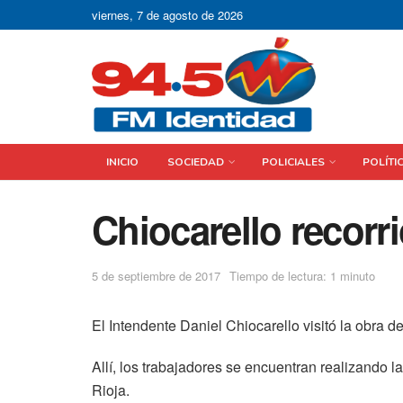
viernes, 7 de agosto de 2026
INICIO
SOCIEDAD
POLICIALES
POLÍTI
Chiocarello recorr
5 de septiembre de 2017
Tiempo de lectura: 1 minuto
El Intendente Daniel Chiocarello visitó la obra 
Allí, los trabajadores se encuentran realizando l
Rioja.