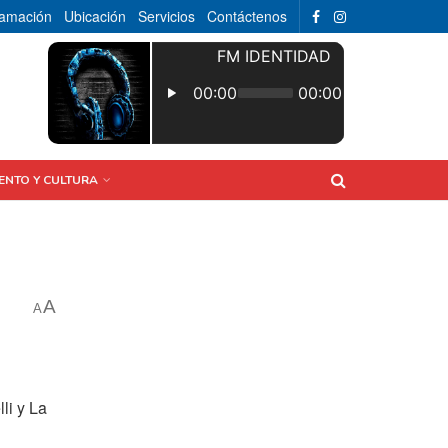
ramación
Ubicación
Servicios
Contáctenos
ENTO Y CULTURA
A
A
li y La