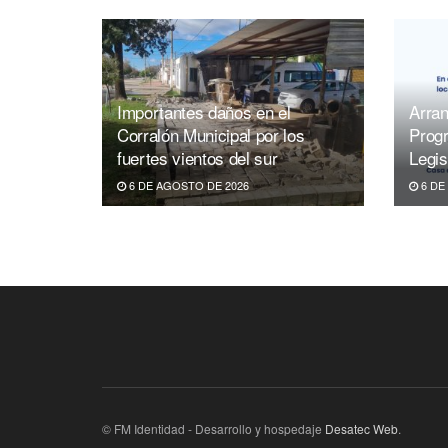
Importantes daños en el
Arran
Corralón Municipal por los
Prog
fuertes vientos del sur
Legis
6 DE AGOSTO DE 2026
6 DE
© FM Identidad - Desarrollo y hospedaje
Desatec Web
.