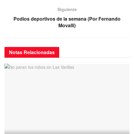
o
p
k
Siguiente
Podios deportivos de la semana (Por Fernando
Movalli)
Notas
Relacionadas