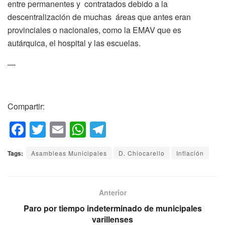
entre permanentes y contratados debido a la
descentralización de muchas áreas que antes eran
provinciales o nacionales, como la EMAV que es
autárquica, el hospital y las escuelas.
—
Compartir:
F
T
E
W
T
a
wi
m
h
el
Tags:
Asambleas Municipales
D. Chiocarello
Inflación
c
tt
ail
at
e
e
er
s
gr
b
A
a
Anterior
o
p
m
Paro por tiempo indeterminado de municipales
varillenses