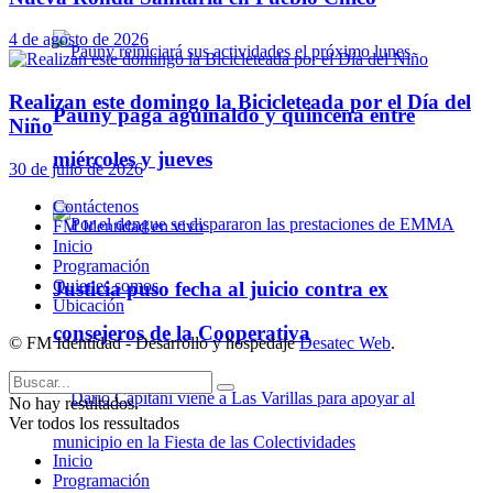
4 de agosto de 2026
Realizan este domingo la Bicicleteada por el Día del
Pauny paga aguinaldo y quincena entre
Niño
miércoles y jueves
30 de julio de 2026
Contáctenos
FM Identidad en vivo
Inicio
Programación
Quienes somos
Justicia puso fecha al juicio contra ex
Ubicación
consejeros de la Cooperativa
© FM Identidad - Desarrollo y hospedaje
Desatec Web
.
No hay resultados.
Ver todos los ressultados
Inicio
Programación