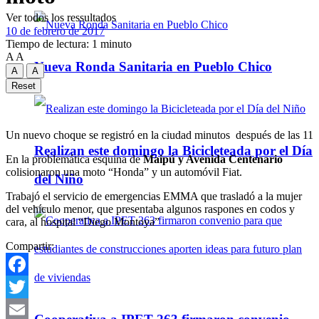
Ver todos los ressultados
10 de febrero de 2017
Tiempo de lectura: 1 minuto
A
A
Nueva Ronda Sanitaria en Pueblo Chico
A
A
Reset
Un nuevo choque se registró en la ciudad minutos después de las 11
Realizan este domingo la Bicicleteada por el Día
En la problemática esquina de
Maipú y Avenida Centenario
colisionaron una moto “Honda” y un automóvil Fiat.
del Niño
Trabajó el servicio de emergencias EMMA que trasladó a la mujer
del vehículo menor, que presentaba algunos raspones en codos y
cara, al hospital “Diego Montoya”
Compartir:
Facebook
Twitter