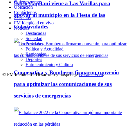
Quienes somos
Darío Capitani viene a Las Varillas para
Ubicación
Contáctenos
apoyar al municipio en la Fiesta de las
Servicios
FM Identidad en vivo
Colectividades
Noticias
Destacadas
Sociedad
Policiales
Política y Actualidad
Regionales
Deportes
Entretenimiento y Cultura
Cooperativa y Bomberos firmaron convenio
© FM Identidad - Desarrollo y hospedaje
Desatec Web
.
para optimizar las comunicaciones de sus
servicios de emergencias