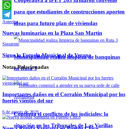
Cooperativa a IPET 263 firmaron convenio
Email
para que estudiantes de construcciones aporten
WhatsApp
Anterior
ideas para futuro plan de viviendas
Telegram
Nuevas luminarias en la Plaza San Martín
Siguiente
Sigue la Escuela Municipal de Verano
Municipalidad realiza limpieza de banquinas
Notas
Relacionadas
en Ruta 3
Importantes daños en el Corralón Municipal por los
fuertes vientos del sur
6 de agosto de 2026
Continúa el conflicto de los judiciales: la
situación en los Tribunales de Las Varillas
Nueva Ronda Sanitaria en Pueblo Chico