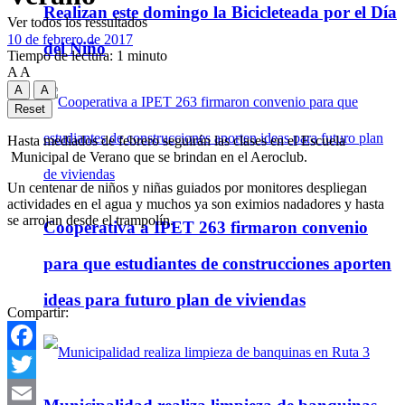
Realizan este domingo la Bicicleteada por el Día
Ver todos los ressultados
10 de febrero de 2017
del Niño
Tiempo de lectura: 1 minuto
A
A
A
A
Reset
Hasta mediados de febrero seguirán las clases en el Escuela
Municipal de Verano que se brindan en el Aeroclub.
Un centenar de niños y niñas guiados por monitores despliegan
actividades en el agua y muchos ya son eximios nadadores y hasta
se arrojan desde el trampolín.
Cooperativa a IPET 263 firmaron convenio
para que estudiantes de construcciones aporten
ideas para futuro plan de viviendas
Compartir:
Facebook
Twitter