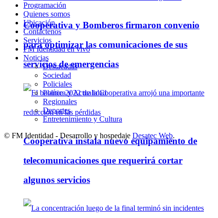
Programación
Quienes somos
Ubicación
Cooperativa y Bomberos firmaron convenio
Contáctenos
Servicios
para optimizar las comunicaciones de sus
FM Identidad en vivo
Noticias
servicios de emergencias
Destacadas
Sociedad
Policiales
Política y Actualidad
Regionales
Deportes
Entretenimiento y Cultura
© FM Identidad - Desarrollo y hospedaje
Desatec Web
.
Cooperativa instala nuevo equipamiento de
telecomunicaciones que requerirá cortar
algunos servicios