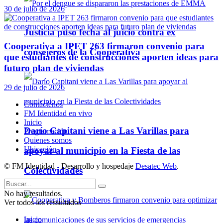
30 de julio de 2026
Justicia puso fecha al juicio contra ex
Cooperativa a IPET 263 firmaron convenio para
consejeros de la Cooperativa
que estudiantes de construcciones aporten ideas para
futuro plan de viviendas
29 de julio de 2026
Contáctenos
FM Identidad en vivo
Inicio
Darío Capitani viene a Las Varillas para
Programación
Quienes somos
Ubicación
apoyar al municipio en la Fiesta de las
© FM Identidad - Desarrollo y hospedaje
Desatec Web
.
Colectividades
No hay resultados.
Ver todos los ressultados
Inicio