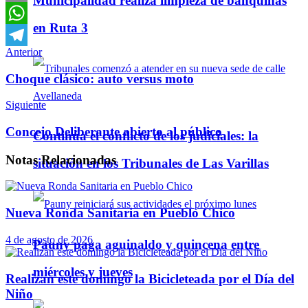
Municipalidad realiza limpieza de banquinas
Email
en Ruta 3
WhatsApp
Anterior
Telegram
Choque clásico: auto versus moto
Siguiente
Concejo Deliberante abierto al público
Continúa el conflicto de los judiciales: la
Notas
Relacionadas
situación en los Tribunales de Las Varillas
Nueva Ronda Sanitaria en Pueblo Chico
4 de agosto de 2026
Pauny paga aguinaldo y quincena entre
miércoles y jueves
Realizan este domingo la Bicicleteada por el Día del
Niño