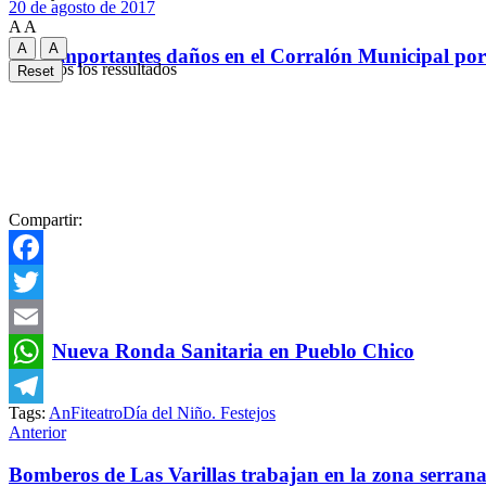
20 de agosto de 2017
A
A
A
A
Importantes daños en el Corralón Municipal por l
Ver todos los ressultados
Reset
Compartir:
Facebook
Twitter
Nueva Ronda Sanitaria en Pueblo Chico
Email
WhatsApp
Tags:
AnFiteatro
Día del Niño. Festejos
Telegram
Anterior
Bomberos de Las Varillas trabajan en la zona serrana