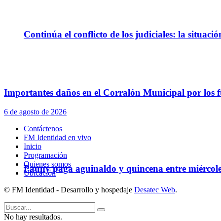
Continúa el conflicto de los judiciales: la situaci
Importantes daños en el Corralón Municipal por los fu
6 de agosto de 2026
Contáctenos
FM Identidad en vivo
Inicio
Programación
Quienes somos
Pauny paga aguinaldo y quincena entre miércole
Ubicación
© FM Identidad - Desarrollo y hospedaje
Desatec Web
.
No hay resultados.