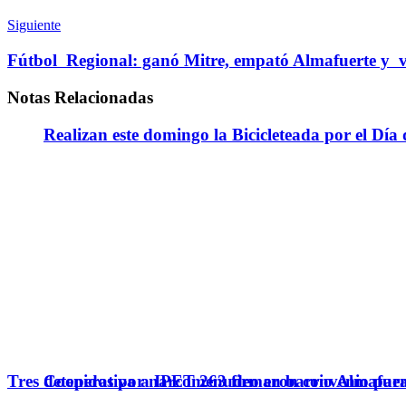
Siguiente
Fútbol Regional: ganó Mitre, empató Almafuerte y v
Notas
Relacionadas
Realizan este domingo la Bicicleteada por el Día 
Cooperativa a IPET 263 firmaron convenio para q
Tres detenidos por narcomenudeo en barrio Almafuer