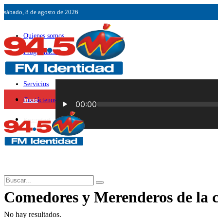
sábado, 8 de agosto de 2026
Quienes somos
Programación
Ubicación
Servicios
Inicio
Contáctenos
Sociedad
Comedores y Merenderos de la ci
No hay resultados.