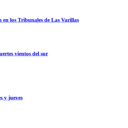
ón en los Tribunales de Las Varillas
ertes vientos del sur
s y jueves