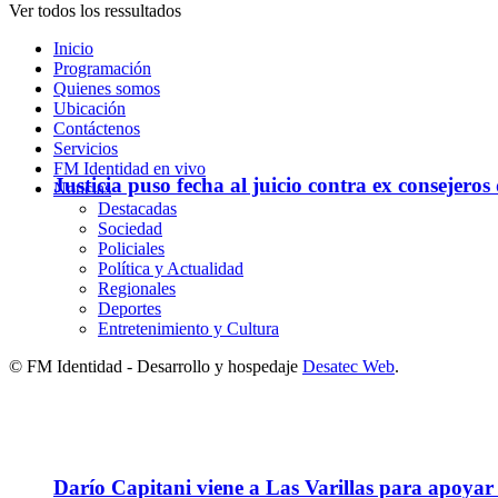
Ver todos los ressultados
Inicio
Programación
Quienes somos
Ubicación
Contáctenos
Servicios
FM Identidad en vivo
Justicia puso fecha al juicio contra ex consejeros
Noticias
Destacadas
Sociedad
Policiales
Política y Actualidad
Regionales
Deportes
Entretenimiento y Cultura
© FM Identidad - Desarrollo y hospedaje
Desatec Web
.
Darío Capitani viene a Las Varillas para apoyar a