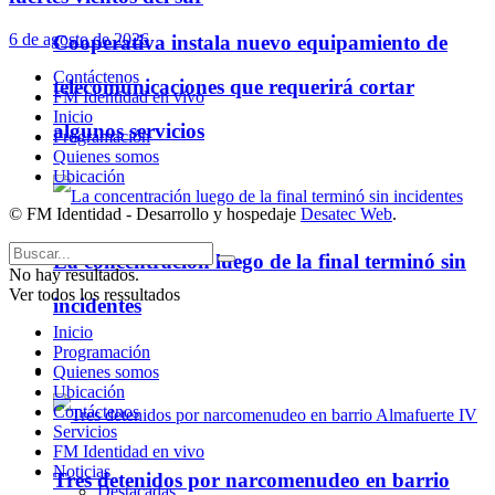
6 de agosto de 2026
Cooperativa instala nuevo equipamiento de
Contáctenos
telecomunicaciones que requerirá cortar
FM Identidad en vivo
Inicio
algunos servicios
Programación
Quienes somos
Ubicación
© FM Identidad - Desarrollo y hospedaje
Desatec Web
.
La concentración luego de la final terminó sin
No hay resultados.
Ver todos los ressultados
incidentes
Inicio
Programación
Quienes somos
Policiales
Ubicación
Contáctenos
Servicios
FM Identidad en vivo
Noticias
Tres detenidos por narcomenudeo en barrio
Destacadas