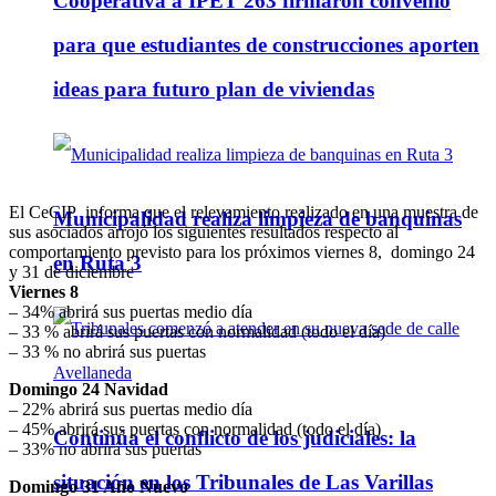
Cooperativa a IPET 263 firmaron convenio
para que estudiantes de construcciones aporten
ideas para futuro plan de viviendas
El CeCIP informa que el relevamiento realizado en una muestra de
Municipalidad realiza limpieza de banquinas
sus asociados arrojó los siguientes resultados respecto al
comportamiento previsto para los próximos viernes 8, domingo 24
en Ruta 3
y 31 de diciembre
Viernes 8
– 34% abrirá sus puertas medio día
– 33 % abrirá sus puertas con normalidad (todo el día)
– 33 % no abrirá sus puertas
Domingo 24 Navidad
– 22% abrirá sus puertas medio día
– 45% abrirá sus puertas con normalidad (todo el día)
Continúa el conflicto de los judiciales: la
– 33% no abrirá sus puertas
situación en los Tribunales de Las Varillas
Domingo 31 Año Nuevo