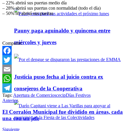
– 22% abrirá sus puertas medio día
– 28% abrirá sus puertas con normalidad (todo el día)
– 50% no abrirá sus puertas
Pauny paga aguinaldo y quincena entre
miércoles y jueves
Compartir:
Facebook
Twitter
Justicia puso fecha al juicio contra ex
Email
consejeros de la Cooperativa
WhatsApp
Tags:
Apertura de Comercios
cecip
Días Festivos
Telegram
Anterior
El Corralón Municipal fue dividido en áreas, cada
una con un jefe
Siguiente