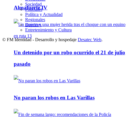
Sociedad
Almafuerte IV
Policiales
Política y Actualidad
Regionales
Deportes
Entretenimiento y Cultura
© FM Identidad - Desarrollo y hospedaje
Desatec Web
.
Un detenido por un robo ocurrido el 21 de julio
pasado
No paran los robos en Las Varillas