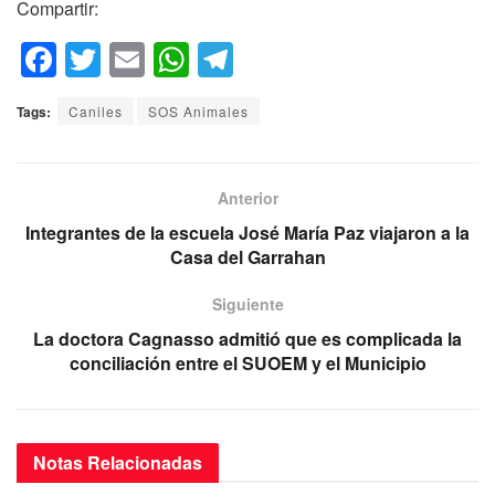
Compartir:
F
T
E
W
T
a
wi
m
h
el
Tags:
Caniles
SOS Animales
c
tt
ail
at
e
e
er
s
gr
b
A
a
Anterior
o
p
m
Integrantes de la escuela José María Paz viajaron a la
Casa del Garrahan
o
p
k
Siguiente
La doctora Cagnasso admitió que es complicada la
conciliación entre el SUOEM y el Municipio
Notas
Relacionadas