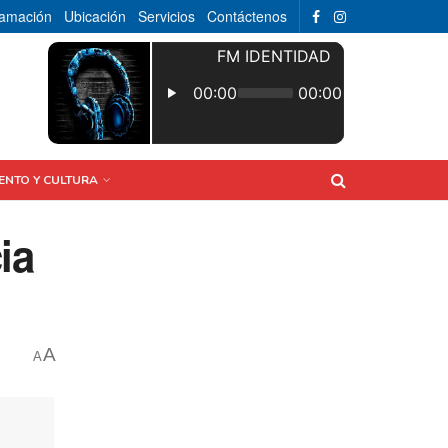
ramación
Ubicación
Servicios
Contáctenos
ENTO Y CULTURA
ia
A
A