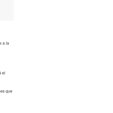
e a la
 el
ones que