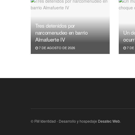
Tres detenidos por
narcomenudeo en barrio
Un de
Almafuerte IV
ocurr
7 DE AGOSTO DE 2026
7 DE
© FM Identidad - Desarrollo y hospedaje
Desatec Web
.