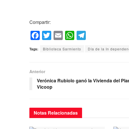
Compartir:
F
T
E
W
T
a
wi
m
h
el
Tags:
Biblioteca Sarmiento
Día de la In dependen
c
tt
ail
at
e
e
er
s
gr
b
A
a
Anterior
o
p
m
Verónica Rubiolo ganó la Vivienda del Pla
Vicoop
o
p
k
Notas
Relacionadas