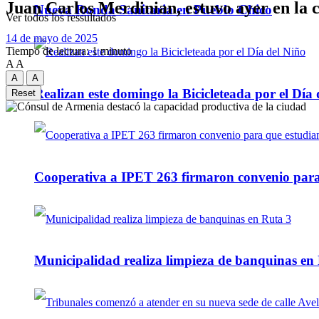
Juan Carlos Merdinian, estuvo ayer en la 
Nueva Ronda Sanitaria en Pueblo Chico
Ver todos los ressultados
14 de mayo de 2025
Tiempo de lectura: 1 minuto
A
A
A
A
Realizan este domingo la Bicicleteada por el Día 
Reset
Cooperativa a IPET 263 firmaron convenio para q
Municipalidad realiza limpieza de banquinas en