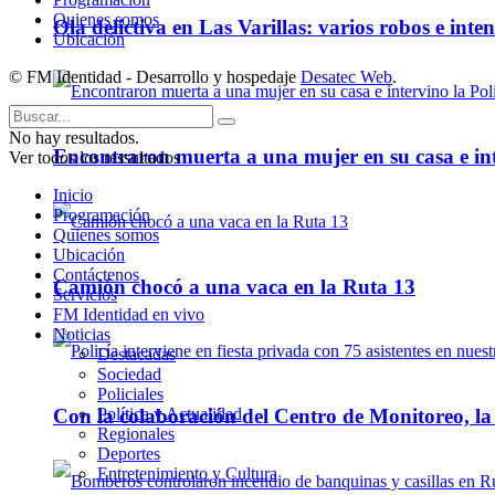
Quienes somos
Ola delictiva en Las Varillas: varios robos e inte
Ubicación
© FM Identidad - Desarrollo y hospedaje
Desatec Web
.
No hay resultados.
Encontraron muerta a una mujer en su casa e inte
Ver todos los ressultados
Inicio
Programación
Quienes somos
Ubicación
Contáctenos
Camión chocó a una vaca en la Ruta 13
Servicios
FM Identidad en vivo
Noticias
Destacadas
Sociedad
Policiales
Política y Actualidad
Con la colaboración del Centro de Monitoreo, l
Regionales
Deportes
Entretenimiento y Cultura