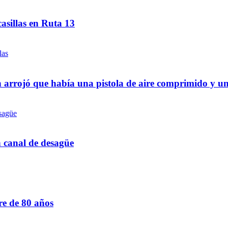
asillas en Ruta 13
 arrojó que había una pistola de aire comprimido y u
n canal de desagüe
re de 80 años