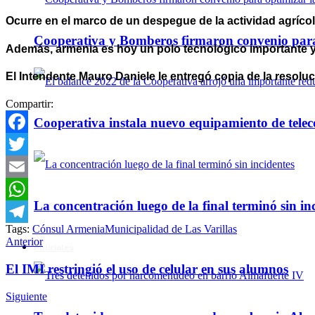
Ocurre en el marco de un despegue de la actividad agrícola
Cooperativa y Bomberos firmaron convenio para 
Además, armenia es hoy un polo tecnológico importante y
El Intendente Mauro Daniele le entregó copia de la resol
Compartir:
Cooperativa instala nuevo equipamiento de telec
Facebook
Twitter
Email
La concentración luego de la final terminó sin in
WhatsApp
Tags:
Cónsul Armenia
Municipalidad de Las Varillas
Telegram
Anterior
Policiales
El IMI restringió el uso de celular en sus alumnos
Siguiente