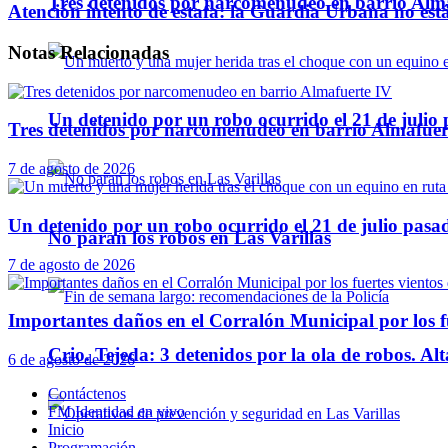
Tres detenidos por narcomenudeo en barrio Alm
Atención intento de estafa: la Guardia Urbana no est
Notas
Relacionadas
Un detenido por un robo ocurrido el 21 de julio
Tres detenidos por narcomenudeo en barrio Almafuer
7 de agosto de 2026
Un detenido por un robo ocurrido el 21 de julio pasa
No paran los robos en Las Varillas
7 de agosto de 2026
Importantes daños en el Corralón Municipal por los fu
Crio. Tejeda: 3 detenidos por la ola de robos. Alt
6 de agosto de 2026
Contáctenos
FM Identidad en vivo
Inicio
Programación