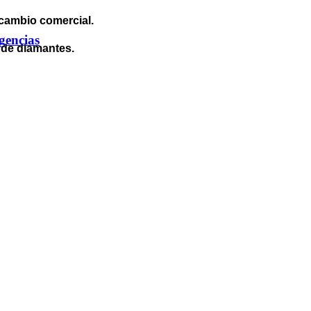
rcambio comercial.
gencias
 de diamantes.