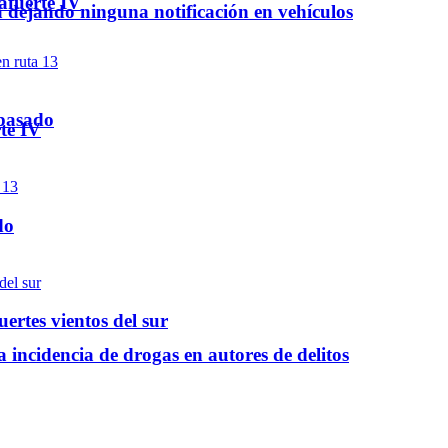
afuerte IV
á dejando ninguna notificación en vehículos
 pasado
te IV
do
ertes vientos del sur
a incidencia de drogas en autores de delitos