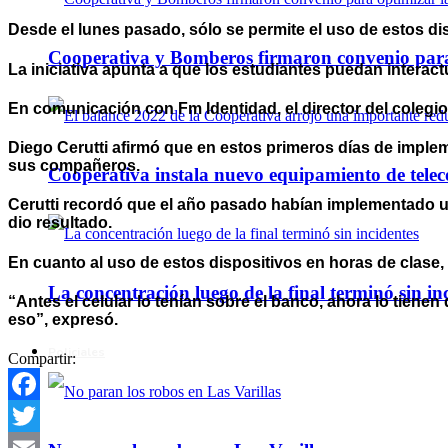
Desde el lunes pasado, sólo se permite el uso de estos di
Cooperativa y Bomberos firmaron convenio para 
La iniciativa apunta a que los estudiantes puedan interactu
En comunicación con Fm Identidad, el director del colegio
Diego Cerutti afirmó que en estos primeros días de imple
sus compañeros.
Cooperativa instala nuevo equipamiento de telec
Cerutti recordó que el año pasado habían implementado una
dio resultado.
En cuanto al uso de estos dispositivos en horas de clase, 
La concentración luego de la final terminó sin in
“Antes el celular lo tenían sobre el banco, ahora lo tien
eso”, expresó.
Policiales
Compartir:
Facebook
Twitter