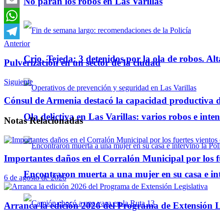
No paran los robos en Las Varillas
Email
WhatsApp
Anterior
Telegram
Crio. Tejeda: 3 detenidos por la ola de robos. Alt
Pulverización en un sector de la ciudad
Siguiente
Cónsul de Armenia destacó la capacidad productiva d
Ola delictiva en Las Varillas: varios robos e inte
Notas
Relacionadas
Importantes daños en el Corralón Municipal por los fu
Encontraron muerta a una mujer en su casa e inte
6 de agosto de 2026
Arranca la edición 2026 del Programa de Extensión L