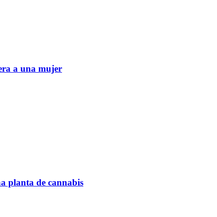
era a una mujer
na planta de cannabis