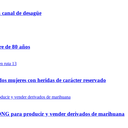
n canal de desagüe
re de 80 años
dos mujeres con heridas de carácter reservado
a ONG para producir y vender derivados de marihuana