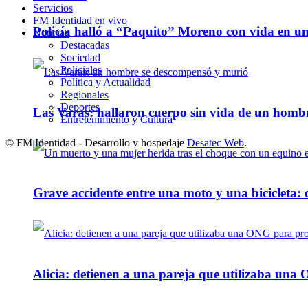
Servicios
FM Identidad en vivo
Policía halló a “Paquito” Moreno con vida en u
Noticias
Destacadas
Sociedad
Policiales
Política y Actualidad
Regionales
Deportes
Las Varas: hallaron cuerpo sin vida de un homb
Entretenimiento y Cultura
© FM Identidad - Desarrollo y hospedaje
Desatec Web
.
Grave accidente entre una moto y una bicicleta: 
Alicia: detienen a una pareja que utilizaba un