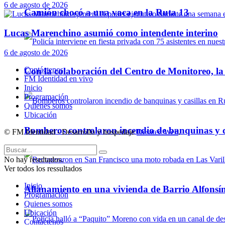
6 de agosto de 2026
Camión chocó a una vaca en la Ruta 13
Lucas Marenchino asumió como intendente interino
6 de agosto de 2026
Contáctenos
Con la colaboración del Centro de Monitoreo, l
FM Identidad en vivo
Inicio
Programación
Quienes somos
Ubicación
Bomberos controlaron incendio de banquinas y c
© FM Identidad - Desarrollo y hospedaje
Desatec Web
.
No hay resultados.
Ver todos los ressultados
Inicio
Allanamiento en una vivienda de Barrio Alfonsín
Programación
Quienes somos
Ubicación
Contáctenos