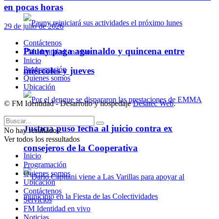
en pocas horas
29 de julio de 2026
Contáctenos
Pauny paga aguinaldo y quincena entre
FM Identidad en vivo
Inicio
Programación
miércoles y jueves
Quienes somos
Ubicación
© FM Identidad - Desarrollo y hospedaje
Desatec Web
.
Justicia puso fecha al juicio contra ex
No hay resultados.
Ver todos los ressultados
consejeros de la Cooperativa
Inicio
Programación
Quienes somos
Ubicación
Contáctenos
Servicios
FM Identidad en vivo
Noticias