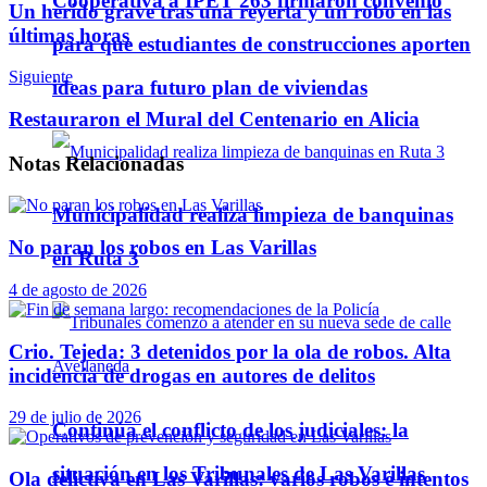
Cooperativa a IPET 263 firmaron convenio
Un herido grave tras una reyerta y un robo en las
últimas horas
para que estudiantes de construcciones aporten
Siguiente
ideas para futuro plan de viviendas
Restauraron el Mural del Centenario en Alicia
Notas
Relacionadas
Municipalidad realiza limpieza de banquinas
No paran los robos en Las Varillas
en Ruta 3
4 de agosto de 2026
Crio. Tejeda: 3 detenidos por la ola de robos. Alta
incidencia de drogas en autores de delitos
29 de julio de 2026
Continúa el conflicto de los judiciales: la
situación en los Tribunales de Las Varillas
Ola delictiva en Las Varillas: varios robos e intentos