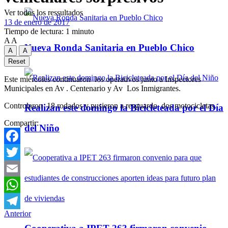
Ver todos los ressultados
13 de enero de 2017
Tiempo de lectura: 1 minuto
A
A
Nueva Ronda Sanitaria en Pueblo Chico
A
A
Reset
Este miércoles continuaron los operativos junto a Inspectores
Municipales en Av . Centenario y Av Los Inmigrantes.
Controlaron 18 rodados y pusieron a resguardo dos motocicletas.
Realizan este domingo la Bicicleteada por el Día
Compartir:
del Niño
Facebook
Twitter
Email
WhatsApp
Anterior
Telegram