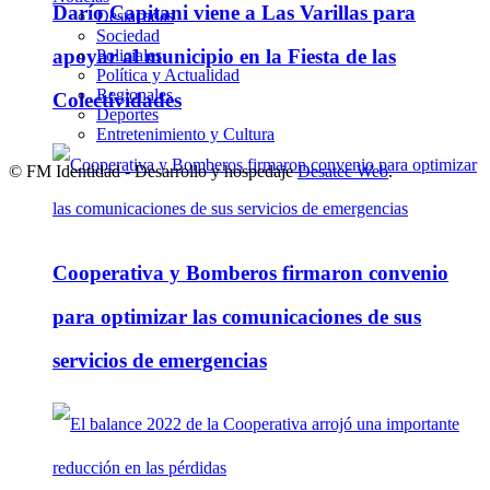
Darío Capitani viene a Las Varillas para
Destacadas
Sociedad
apoyar al municipio en la Fiesta de las
Policiales
Política y Actualidad
Regionales
Colectividades
Deportes
Entretenimiento y Cultura
© FM Identidad - Desarrollo y hospedaje
Desatec Web
.
Cooperativa y Bomberos firmaron convenio
para optimizar las comunicaciones de sus
servicios de emergencias