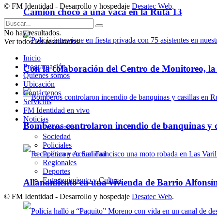
© FM Identidad - Desarrollo y hospedaje
Desatec Web
.
Camión chocó a una vaca en la Ruta 13
No hay resultados.
Ver todos los ressultados
Inicio
Programación
Con la colaboración del Centro de Monitoreo, l
Quienes somos
Ubicación
Contáctenos
Servicios
FM Identidad en vivo
Noticias
Bomberos controlaron incendio de banquinas y c
Destacadas
Sociedad
Policiales
Política y Actualidad
Regionales
Deportes
Entretenimiento y Cultura
Allanamiento en una vivienda de Barrio Alfonsín
© FM Identidad - Desarrollo y hospedaje
Desatec Web
.