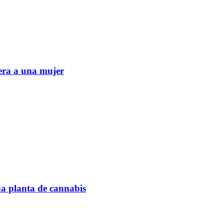
era a una mujer
na planta de cannabis