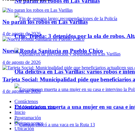
No paran los robos en Las Varillas
No paran los robos en Las Varillas
4 de agosto de 2026
Crio. Tejeda: 3 detenidos por la ola de robos. Alt
Nueva Ronda Sanitaria en Pueblo Chico
4 de agosto de 2026
Ola delictiva en Las Varillas: varios robos e inte
Tarjeta Social: Municipalidad pide que beneficiarios a
4 de agosto de 2026
Contáctenos
Encontraron muerta a una mujer en su casa e inte
FM Identidad en vivo
Inicio
Programación
Quienes somos
Ubicación