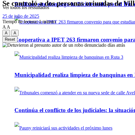
Se controló a dos personas oriundas de Vil
Realizan este domingo la Bicicleteada por el Día 
Ver todos los ressultados
25 de julio de 2025
Tiempo de lectura: 1 minuto
A
A
A
A
Cooperativa a IPET 263 firmaron convenio para q
Reset
Municipalidad realiza limpieza de banquinas en
Continúa el conflicto de los judiciales: la situaci