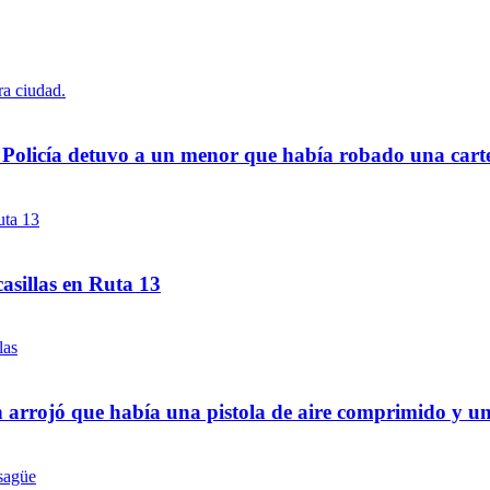
a Policía detuvo a un menor que había robado una cart
asillas en Ruta 13
 arrojó que había una pistola de aire comprimido y u