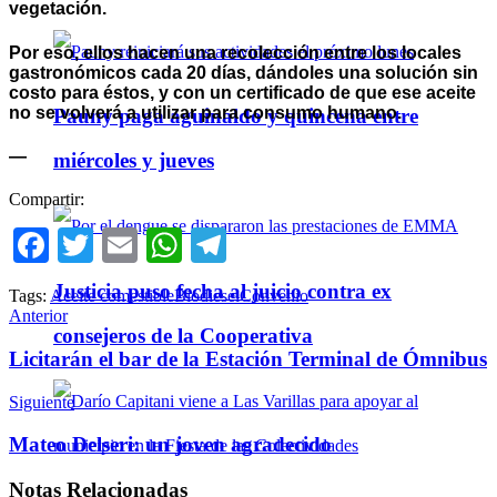
vegetación.
Por eso, ellos hacen una recolección entre los locales
gastronómicos cada 20 días, dándoles una solución sin
costo para éstos, y con un certificado de que ese aceite
no se volverá a utilizar para consumo humano.
Pauny paga aguinaldo y quincena entre
—
miércoles y jueves
Compartir:
Facebook
Twitter
Email
WhatsApp
Telegram
Justicia puso fecha al juicio contra ex
Tags:
Aceite comestible
Biodiesel
Convenio
Anterior
consejeros de la Cooperativa
Licitarán el bar de la Estación Terminal de Ómnibus
Siguiente
Mateo Delseri: un joven agradecido
Notas
Relacionadas