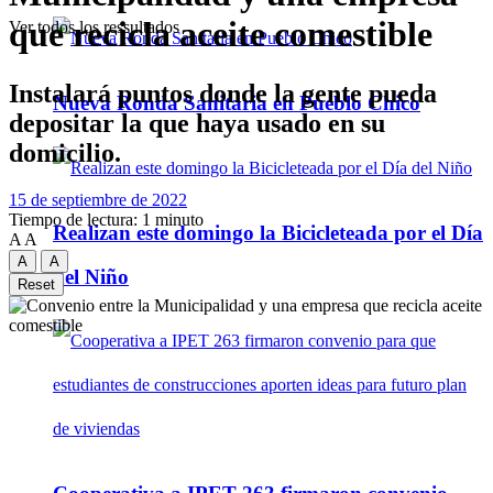
que recicla aceite comestible
Ver todos los ressultados
Instalará puntos donde la gente pueda
Nueva Ronda Sanitaria en Pueblo Chico
depositar la que haya usado en su
domicilio.
15 de septiembre de 2022
Tiempo de lectura: 1 minuto
Realizan este domingo la Bicicleteada por el Día
A
A
A
A
del Niño
Reset