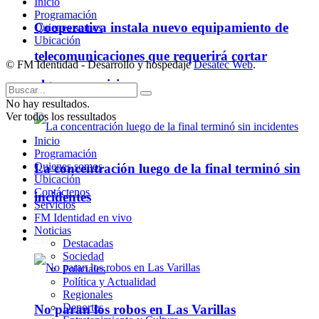
Inicio
Programación
Cooperativa instala nuevo equipamiento de
Quienes somos
Ubicación
telecomunicaciones que requerirá cortar
© FM Identidad - Desarrollo y hospedaje
Desatec Web
.
algunos servicios
No hay resultados.
Ver todos los ressultados
Inicio
Programación
Quienes somos
La concentración luego de la final terminó sin
Ubicación
Contáctenos
incidentes
Servicios
FM Identidad en vivo
Noticias
Policiales
Destacadas
Sociedad
Policiales
Política y Actualidad
Regionales
Deportes
No paran los robos en Las Varillas