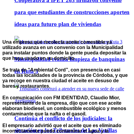
Cooperativa a IPET 263 firmaron convenio
para que estudiantes de construcciones aporten
ideas para futuro plan de viviendas
Una empresa que recolecta aceite comestible ya
utilizado avanza en un convenio con la Municipalidad
para instalar puntos donde la gente pueda depositar la
que haya usado en su domicilio.
Municipalidad realiza limpieza de banquinas
Se trata de “Ambiental Cord”, con presencia en casi
en Ruta 3
todas las localidades de la provincia de Córdoba, y que
ya recoge en nuestra ciudad el aceite en desuso de
bares y restaurantes.
En comunicación con FM IDENTIDAD,
Claudio Mior,
representante de la empresa, dijo que con ese aceite
elaboran biodiesel, un combustible ecológico y menos
contaminante que la nafta o el gasoil.
Continúa el conflicto de los judiciales: la
El empresario advirtió que el aceite que es eliminado
situación en los Tribunales de Las Varillas
incorrectamente puede contaminar el agua y la