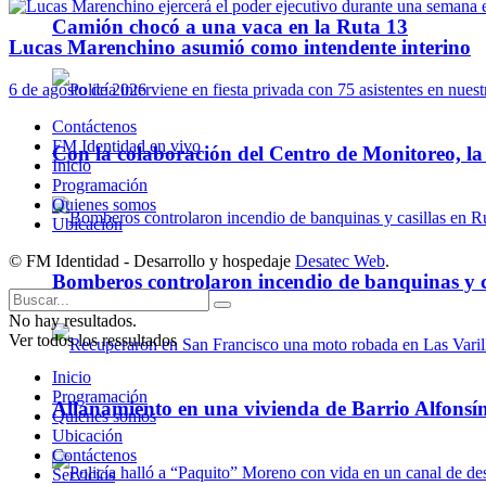
Camión chocó a una vaca en la Ruta 13
Lucas Marenchino asumió como intendente interino
6 de agosto de 2026
Contáctenos
FM Identidad en vivo
Con la colaboración del Centro de Monitoreo, l
Inicio
Programación
Quienes somos
Ubicación
© FM Identidad - Desarrollo y hospedaje
Desatec Web
.
Bomberos controlaron incendio de banquinas y c
No hay resultados.
Ver todos los ressultados
Inicio
Programación
Allanamiento en una vivienda de Barrio Alfonsín
Quienes somos
Ubicación
Contáctenos
Servicios