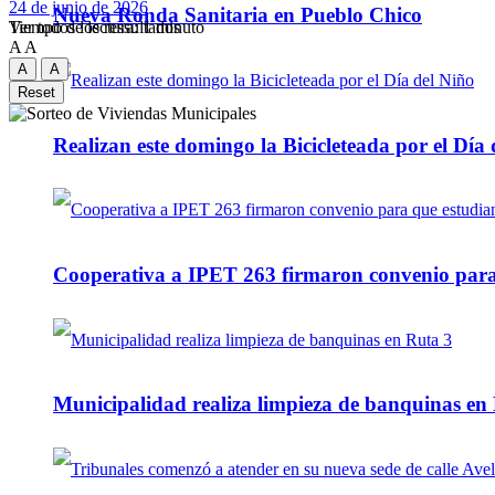
24 de junio de 2026
Nueva Ronda Sanitaria en Pueblo Chico
Tiempo de lectura: 1 minuto
Ver todos los ressultados
A
A
A
A
Reset
Realizan este domingo la Bicicleteada por el Día 
Cooperativa a IPET 263 firmaron convenio para q
Municipalidad realiza limpieza de banquinas en