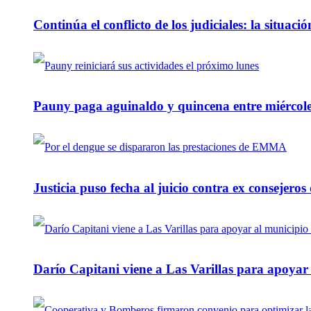
Continúa el conflicto de los judiciales: la situaci
Pauny paga aguinaldo y quincena entre miércole
Justicia puso fecha al juicio contra ex consejeros
Darío Capitani viene a Las Varillas para apoyar a