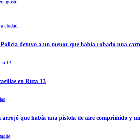
a Policía detuvo a un menor que había robado una cart
asillas en Ruta 13
 arrojó que había una pistola de aire comprimido y u