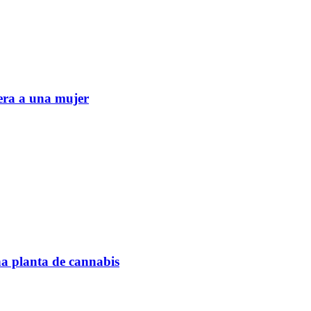
era a una mujer
na planta de cannabis