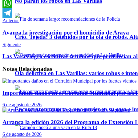
No paran los robos en Las Varillas
Email
WhatsApp
Anterior
Telegram
Avanza la investigación por el homicidio de Araya
Crio. Tejeda: 3 detenidos por la ola de robos. Alt
Siguiente
Las Varas logró escriturar terrenos que pertenecían al
Notas
Relacionadas
Ola delictiva en Las Varillas: varios robos e inte
Importantes daños en el Corralón Municipal por los fu
6 de agosto de 2026
Encontraron muerta a una mujer en su casa e inte
Arranca la edición 2026 del Programa de Extensión L
6 de agosto de 2026