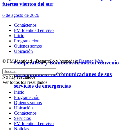
fuertes vientos del sur
6 de agosto de 2026
Contáctenos
FM Identidad en vivo
Inicio
Programación
Quienes somos
Ubicación
© FM Identidad - Desarrollo y hospedaje
Desatec Web
.
Cooperativa y Bomberos firmaron convenio
para optimizar las comunicaciones de sus
No hay resultados.
Ver todos los ressultados
servicios de emergencias
Inicio
Programación
Quienes somos
Ubicación
Contáctenos
Servicios
FM Identidad en vivo
Noticias