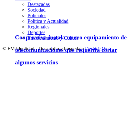
Destacadas
Sociedad
Policiales
Política y Actualidad
Regionales
Deportes
Cooperativa instala nuevo equipamiento de
Entretenimiento y Cultura
© FM Identidad - Desarrollo y hospedaje
Desatec Web
.
telecomunicaciones que requerirá cortar
algunos servicios