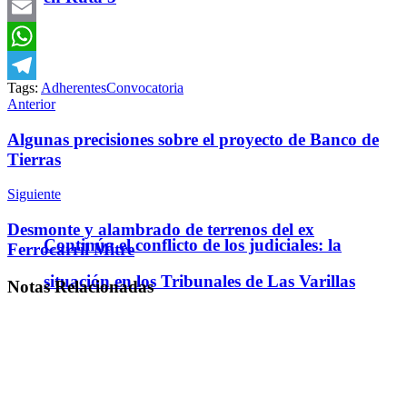
Twitter
Email
WhatsApp
Tags:
Adherentes
Convocatoria
Telegram
Anterior
Algunas precisiones sobre el proyecto de Banco de
Tierras
Siguiente
Desmonte y alambrado de terrenos del ex
Continúa el conflicto de los judiciales: la
Ferrocarril Mitre
situación en los Tribunales de Las Varillas
Notas
Relacionadas