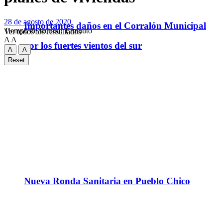
28 de agosto de 2020
Importantes daños en el Corralón Municipal
Tiempo de lectura: 1 minuto
Ver todos los ressultados
A
A
por los fuertes vientos del sur
A
A
Reset
Nueva Ronda Sanitaria en Pueblo Chico