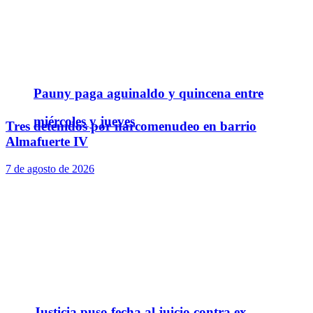
Pauny paga aguinaldo y quincena entre
miércoles y jueves
Tres detenidos por narcomenudeo en barrio
Almafuerte IV
7 de agosto de 2026
Justicia puso fecha al juicio contra ex