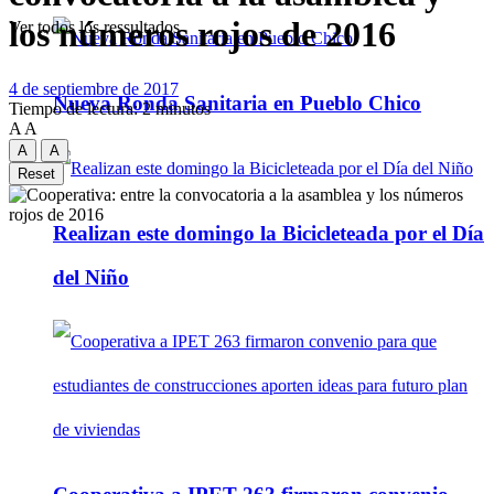
los números rojos de 2016
Ver todos los ressultados
4 de septiembre de 2017
Nueva Ronda Sanitaria en Pueblo Chico
Tiempo de lectura: 2 minutos
A
A
A
A
Reset
Realizan este domingo la Bicicleteada por el Día
del Niño