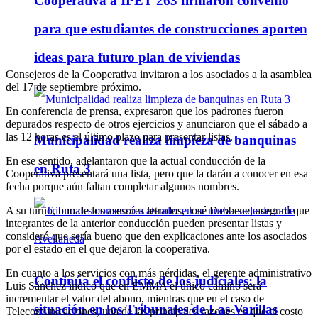
Cooperativa a IPET 263 firmaron convenio
para que estudiantes de construcciones aporten
ideas para futuro plan de viviendas
Consejeros de la Cooperativa invitaron a los asociados a la asamblea
del 17 de septiembre próximo.
En conferencia de prensa, expresaron que los padrones fueron
depurados respecto de otros ejercicios y anunciaron que el sábado a
las 12 horas es el último plazo para presentar listas.
Municipalidad realiza limpieza de banquinas
En ese sentido, adelantaron que la actual conducción de la
en Ruta 3
Cooperativa presentará una lista, pero que la darán a conocer en esa
fecha porque aún faltan completar algunos nombres.
A su turno, uno de los asesores letrados, José Dabbene, aseguró que
integrantes de la anterior conducción pueden presentar listas y
consideró que sería bueno que den explicaciones ante los asociados
por el estado en el que dejaron la cooperativa.
En cuanto a los servicios con más pérdidas, el gerente administrativo
Continúa el conflicto de los judiciales: la
Luis Sánchez indicó que en EMMA el único camino será
incrementar el valor del abono, mientras que en el caso de
situación en los Tribunales de Las Varillas
Telecomunicaciones, una de las principales razones es que el costo