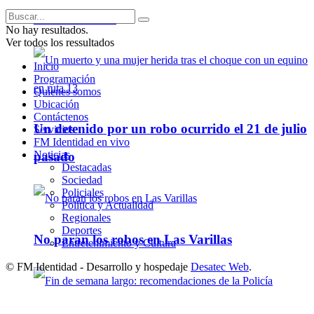
Almafuerte IV
No hay resultados.
Ver todos los ressultados
Inicio
Programación
Quienes somos
Ubicación
Contáctenos
Un detenido por un robo ocurrido el 21 de julio
Servicios
FM Identidad en vivo
Noticias
pasado
Destacadas
Sociedad
Policiales
Política y Actualidad
Regionales
Deportes
No paran los robos en Las Varillas
Entretenimiento y Cultura
© FM Identidad - Desarrollo y hospedaje
Desatec Web
.