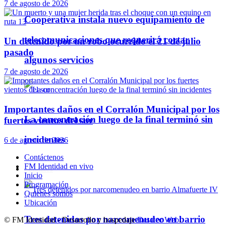
7 de agosto de 2026
Cooperativa instala nuevo equipamiento de
telecomunicaciones que requerirá cortar
Un detenido por un robo ocurrido el 21 de julio
pasado
algunos servicios
7 de agosto de 2026
Importantes daños en el Corralón Municipal por los
La concentración luego de la final terminó sin
fuertes vientos del sur
incidentes
6 de agosto de 2026
Contáctenos
FM Identidad en vivo
Policiales
Inicio
Programación
Quienes somos
Ubicación
Tres detenidos por narcomenudeo en barrio
© FM Identidad - Desarrollo y hospedaje
Desatec Web
.