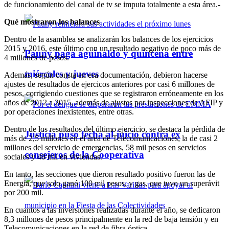
de funcionamiento del canal de tv se imputa totalmente a esta área.-
Qué mostraron los balances
Dentro de la asamblea se analizarán los balances de los ejercicios
2015 y 2016, este último con un resultado negativo de poco más de
Pauny paga aguinaldo y quincena entre
4 millones de pesos.
miércoles y jueves
Además, según consta en esa documentación, debieron hacerse
ajustes de resultados de ejercicos anteriores por casi 6 millones de
pesos, corrigiendo cuestiones que se registraron erróneamente en los
años de 2012 a 2015, además de ajustes por inspecciones de AFIP y
por operaciones inexistentes, entre otras.
Dentro de los resultados del último ejercicio, se destaca la pérdida de
Justicia puso fecha al juicio contra ex
más de 2,5 millones en el área de Telecomunicaciones; la de casi 2
millones del servicio de emergencias, 58 mil pesos en servicios
consejeros de la Cooperativa
sociales y 40 mil en viviendas.
En tanto, las secciones que dieron resultado positivo fueron las de
Energía, que solo ganó 100 mil pesos, y gas, que tuvo un superávit
por 200 mil.
En cuantos a las inversiones realizadas durante el año, se dedicaron
8,3 millones de pesos principalmente en la red de baja tensión y en
Telecomunicaciones en la red de fibra óptica.-