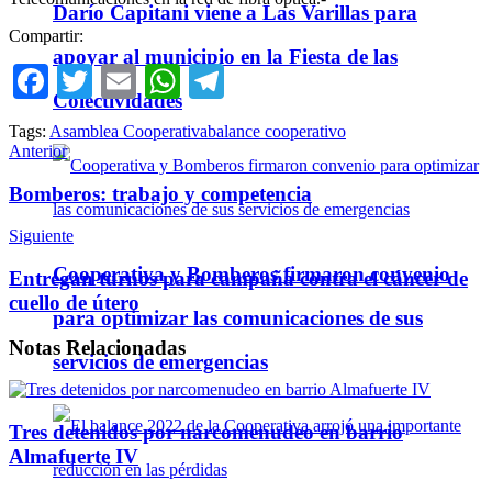
Darío Capitani viene a Las Varillas para
Compartir:
apoyar al municipio en la Fiesta de las
Facebook
Twitter
Email
WhatsApp
Telegram
Colectividades
Tags:
Asamblea Cooperativa
balance cooperativo
Anterior
Bomberos: trabajo y competencia
Siguiente
Cooperativa y Bomberos firmaron convenio
Entregan turnos para campaña contra el cáncer de
cuello de útero
para optimizar las comunicaciones de sus
Notas
Relacionadas
servicios de emergencias
Tres detenidos por narcomenudeo en barrio
Almafuerte IV