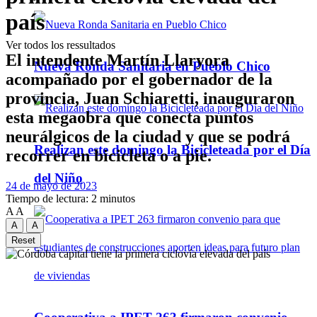
país
Ver todos los ressultados
El intendente Martín Llaryora
Nueva Ronda Sanitaria en Pueblo Chico
acompañado por el gobernador de la
provincia, Juan Schiaretti, inauguraron
esta megaobra que conecta puntos
neurálgicos de la ciudad y que se podrá
Realizan este domingo la Bicicleteada por el Día
recorrer en bicicleta o a pie.
del Niño
24 de mayo de 2023
Tiempo de lectura: 2 minutos
A
A
A
A
Reset