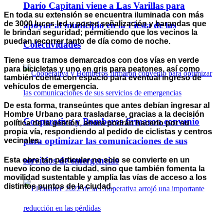
Darío Capitani viene a Las Varillas para
En toda su extensión se encuentra iluminada con más
de 3000 luces led y posee señalización y barandas que
apoyar al municipio en la Fiesta de las
le brindan seguridad; permitiendo que los vecinos la
puedan recorrer tanto de día como de noche.
Colectividades
Tiene sus tramos demarcados con dos vías en verde
para bicicletas y uno en gris para peatones, así como
también cuenta con espacio para eventual ingreso de
vehículos de emergencia.
De esta forma, transeúntes que antes debían ingresar al
Hombre Urbano para trasladarse, gracias a la decisión
Cooperativa y Bomberos firmaron convenio
política de la gestión, ahora podrán hacerlo por su
propia vía, respondiendo al pedido de ciclistas y centros
para optimizar las comunicaciones de sus
vecinales.
servicios de emergencias
Esta obra tan particular no solo se convierte en un
nuevo ícono de la ciudad, sino que también fomenta la
movilidad sustentable y amplía las vías de acceso a los
distintos puntos de la ciudad.