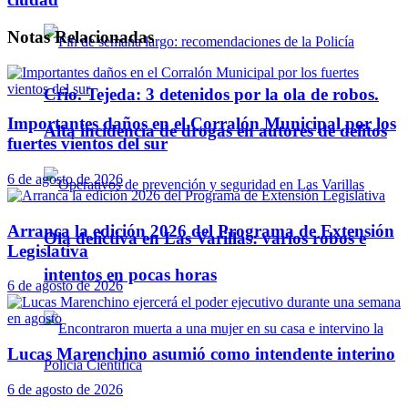
Notas
Relacionadas
Crio. Tejeda: 3 detenidos por la ola de robos.
Importantes daños en el Corralón Municipal por los
Alta incidencia de drogas en autores de delitos
fuertes vientos del sur
6 de agosto de 2026
Arranca la edición 2026 del Programa de Extensión
Ola delictiva en Las Varillas: varios robos e
Legislativa
intentos en pocas horas
6 de agosto de 2026
Lucas Marenchino asumió como intendente interino
6 de agosto de 2026