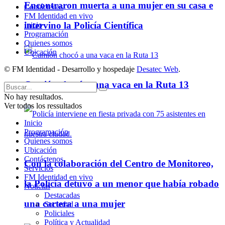
Encontraron muerta a una mujer en su casa e
Contáctenos
FM Identidad en vivo
intervino la Policía Científica
Inicio
Programación
Quienes somos
Ubicación
© FM Identidad - Desarrollo y hospedaje
Desatec Web
.
Camión chocó a una vaca en la Ruta 13
No hay resultados.
Ver todos los ressultados
Inicio
Programación
Quienes somos
Ubicación
Contáctenos
Con la colaboración del Centro de Monitoreo,
Servicios
FM Identidad en vivo
la Policía detuvo a un menor que había robado
Noticias
Destacadas
una cartera a una mujer
Sociedad
Policiales
Política y Actualidad