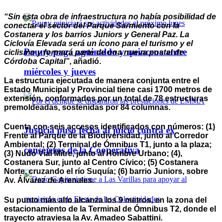
“Sin esta obra de infraestructura no había posibilidad de
conectar el sector del Parque Sarmiento con la
Costanera y los barrios Juniors y General Paz. La
Ciclovía Elevada será un ícono para el turismo y el
Pauny paga aguinaldo y quincena entre
ciclismo y formará parte de una nueva postal de
Córdoba Capital”
, añadió.
miércoles y jueves
La estructura ejecutada de manera conjunta entre el
Estado Municipal y Provincial tiene casi 1700 metros de
extensión, conformados por un total de 78 estructuras
premoldeadas, sostenidas por 84 columnas.
Cuenta con seis accesos identificados con números: (1)
Justicia puso fecha al juicio contra ex
Frente al Parque de la Biodiversidad, junto al Corredor
Ambiental; (2) Terminal de Ómnibus T1, junto a la plaza;
consejeros de la Cooperativa
(3) Nudo Vial Mitre, junto al Hombre Urbano; (4),
Costanera Sur, junto al Centro Cívico; (5) Costanera
Norte, cruzando el río Suquía; (6) barrio Juniors, sobre
Av. Álvarez de Arenales.
Su punto más alto alcanza los 9 metros, en la zona del
estacionamiento de la Terminal de Ómnibus T2, donde el
trayecto atraviesa la Av. Amadeo Sabattini.