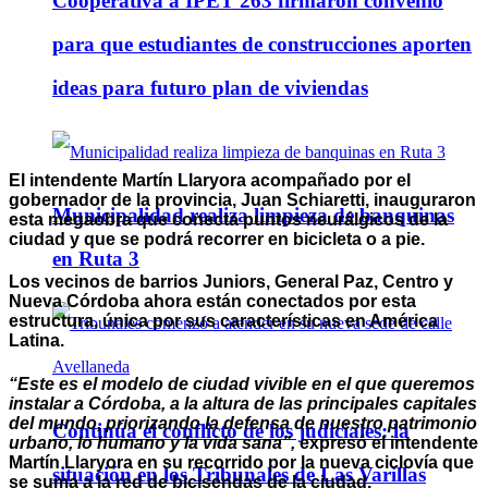
Cooperativa a IPET 263 firmaron convenio
para que estudiantes de construcciones aporten
ideas para futuro plan de viviendas
El intendente
Martín Llaryora
acompañado por el
gobernador de la provincia,
Juan Schiaretti
, inauguraron
Municipalidad realiza limpieza de banquinas
esta megaobra que conecta puntos neurálgicos de la
ciudad y que se podrá recorrer en bicicleta o a pie.
en Ruta 3
Los vecinos de barrios Juniors, General Paz, Centro y
Nueva Córdoba ahora están conectados por esta
estructura, única por sus características en América
Latina.
“Este es el modelo de ciudad vivible en el que queremos
instalar a Córdoba, a la altura de las principales capitales
del mundo, priorizando la defensa de nuestro patrimonio
Continúa el conflicto de los judiciales: la
urbano, lo humano y la vida sana”,
expresó el intendente
Martín Llaryora en su recorrido por la nueva ciclovía que
situación en los Tribunales de Las Varillas
se suma a la red de bicisendas de la ciudad.