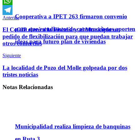
WhatsApp
Cooperativa a IPET 263 firmaron convenio
Anterior
Telegram
para que estudiantes de construcciones aporten
El CeCIP elevó a la Fiscalía y al Municipio un
pedido de flexibilización para que puedan trabajar
ideas para futuro plan de viviendas
otros comercios
Siguiente
La localidad de Pozo del Molle golpeada por dos
tristes noticias
Notas
Relacionadas
Municipalidad realiza limpieza de banquinas
en Ruta 3