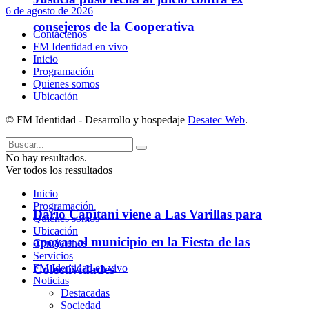
6 de agosto de 2026
consejeros de la Cooperativa
Contáctenos
FM Identidad en vivo
Inicio
Programación
Quienes somos
Ubicación
© FM Identidad - Desarrollo y hospedaje
Desatec Web
.
No hay resultados.
Ver todos los ressultados
Inicio
Programación
Darío Capitani viene a Las Varillas para
Quienes somos
Ubicación
apoyar al municipio en la Fiesta de las
Contáctenos
Servicios
Colectividades
FM Identidad en vivo
Noticias
Destacadas
Sociedad