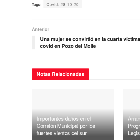
Tags:
Covid: 28-10-20
c
tt
ail
at
e
e
er
s
gr
b
A
a
Anterior
o
p
m
Una mujer se convirtió en la cuarta víctim
covid en Pozo del Molle
o
p
k
Notas
Relacionadas
Importantes daños en el
Arran
Corralón Municipal por los
Prog
fuertes vientos del sur
Legis