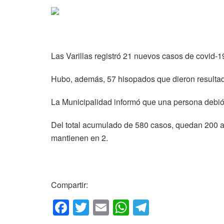
Las Varillas registró 21 nuevos casos de covid-1
Hubo, además, 57 hisopados que dieron resultad
La Municipalidad informó que una persona debió
Del total acumulado de 580 casos, quedan 200 ac
mantienen en 2.
Compartir:
F
T
E
W
T
a
wi
m
h
el