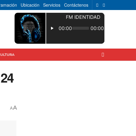
ramación
Ubicación
Servicios
Contáctenos
CULTURA
 24
A
A