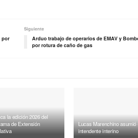
Siguiente
a por
Arduo trabajo de operarios de EMAV y Bomb
por rotura de caño de gas
ca la edición 2026 del
rama de Extensión
Lucas Marenchino asumió
lativa
intendente interino