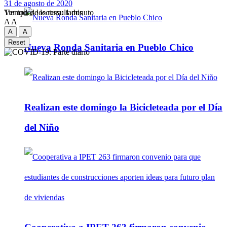
31 de agosto de 2020
Tiempo de lectura: 1 minuto
Ver todos los ressultados
A
A
A
A
Reset
Nueva Ronda Sanitaria en Pueblo Chico
Realizan este domingo la Bicicleteada por el Día
del Niño