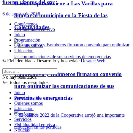
fuertes vientos del sur
Darío Capitani viene a Las Varillas para
6 de agosto de 2026
apoyar al municipio en la Fiesta de las
Contáctenos
Colectividades
FM Identidad en vivo
Inicio
Programación
Quienes somos
Ubicación
© FM Identidad - Desarrollo y hospedaje
Desatec Web
.
Cooperativa y Bomberos firmaron convenio
No hay resultados.
Ver todos los ressultados
para optimizar las comunicaciones de sus
Inicio
servicios de emergencias
Programación
Quienes somos
Ubicación
Contáctenos
Servicios
FM Identidad en vivo
Noticias