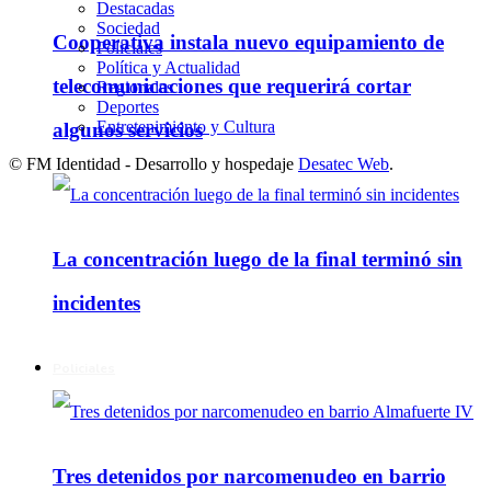
Destacadas
Sociedad
Cooperativa instala nuevo equipamiento de
Policiales
Política y Actualidad
telecomunicaciones que requerirá cortar
Regionales
Deportes
Entretenimiento y Cultura
algunos servicios
© FM Identidad - Desarrollo y hospedaje
Desatec Web
.
La concentración luego de la final terminó sin
incidentes
Policiales
Tres detenidos por narcomenudeo en barrio