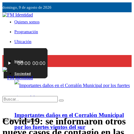
domingo, 9 de agosto de 2026
Quienes somos
Programación
Ubicación
Servicios
Inicio
Contáctenos
Sociedad
Importantes daños en el Corralón Municipal
Covid-19: se informaron otros
No hay resultados.
por los fuertes vientos del sur
nueve casos de contagio en las