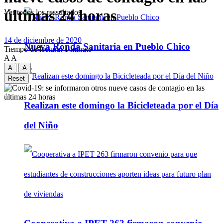
últimas 24 horas
Ver todos los ressultados
14 de diciembre de 2020
Nueva Ronda Sanitaria en Pueblo Chico
Tiempo de lectura: 1 minuto
A
A
A
A
Reset
Realizan este domingo la Bicicleteada por el Día
del Niño