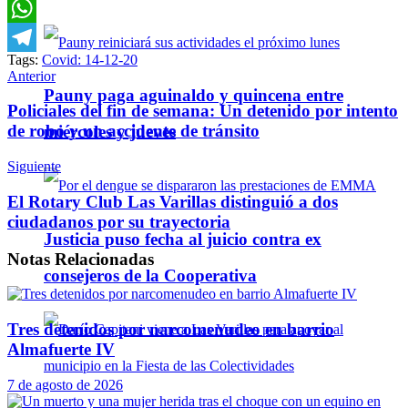
Email
WhatsApp
Tags:
Covid: 14-12-20
Telegram
Anterior
Pauny paga aguinaldo y quincena entre
Policiales del fin de semana: Un detenido por intento
de robo y un accidente de tránsito
miércoles y jueves
Siguiente
El Rotary Club Las Varillas distinguió a dos
ciudadanos por su trayectoria
Justicia puso fecha al juicio contra ex
Notas
Relacionadas
consejeros de la Cooperativa
Tres detenidos por narcomenudeo en barrio
Almafuerte IV
7 de agosto de 2026