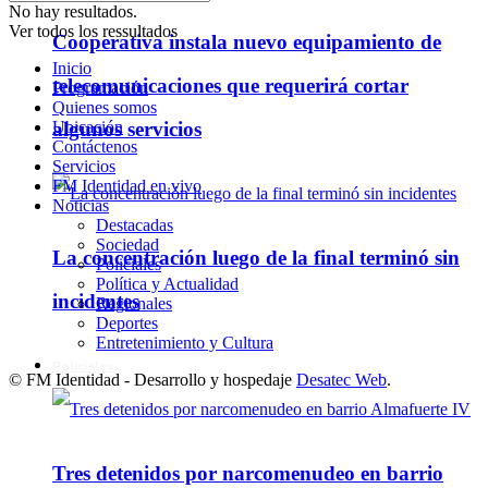
No hay resultados.
Ver todos los ressultados
Cooperativa instala nuevo equipamiento de
Inicio
telecomunicaciones que requerirá cortar
Programación
Quienes somos
Ubicación
algunos servicios
Contáctenos
Servicios
FM Identidad en vivo
Noticias
Destacadas
Sociedad
La concentración luego de la final terminó sin
Policiales
Política y Actualidad
incidentes
Regionales
Deportes
Entretenimiento y Cultura
Policiales
© FM Identidad - Desarrollo y hospedaje
Desatec Web
.
Tres detenidos por narcomenudeo en barrio