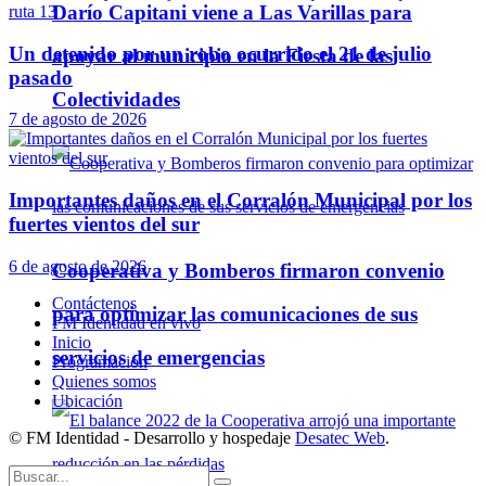
Darío Capitani viene a Las Varillas para
Un detenido por un robo ocurrido el 21 de julio
apoyar al municipio en la Fiesta de las
pasado
Colectividades
7 de agosto de 2026
Importantes daños en el Corralón Municipal por los
fuertes vientos del sur
6 de agosto de 2026
Cooperativa y Bomberos firmaron convenio
Contáctenos
para optimizar las comunicaciones de sus
FM Identidad en vivo
Inicio
servicios de emergencias
Programación
Quienes somos
Ubicación
© FM Identidad - Desarrollo y hospedaje
Desatec Web
.