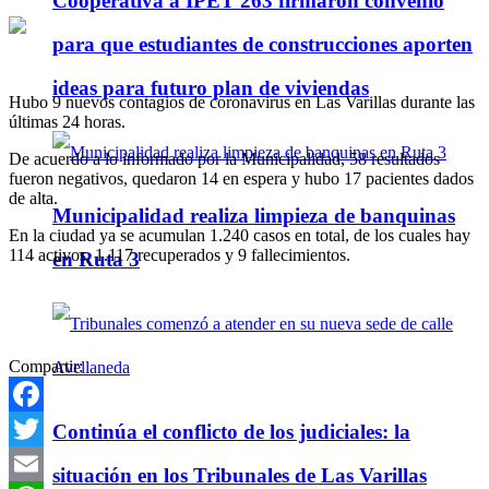
Cooperativa a IPET 263 firmaron convenio
para que estudiantes de construcciones aporten
ideas para futuro plan de viviendas
Hubo 9 nuevos contagios de coronavirus en Las Varillas durante las
últimas 24 horas.
De acuerdo a lo informado por la Municipalidad, 58 resultados
fueron negativos, quedaron 14 en espera y hubo 17 pacientes dados
de alta.
Municipalidad realiza limpieza de banquinas
En la ciudad ya se acumulan 1.240 casos en total, de los cuales hay
114 activos, 1.117 recuperados y 9 fallecimientos.
en Ruta 3
Compartir:
Facebook
Continúa el conflicto de los judiciales: la
Twitter
situación en los Tribunales de Las Varillas