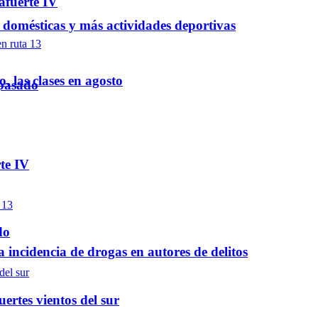
afuerte IV
 domésticas y más actividades deportivas
, las clases en agosto
 pasado
te IV
do
a incidencia de drogas en autores de delitos
ertes vientos del sur