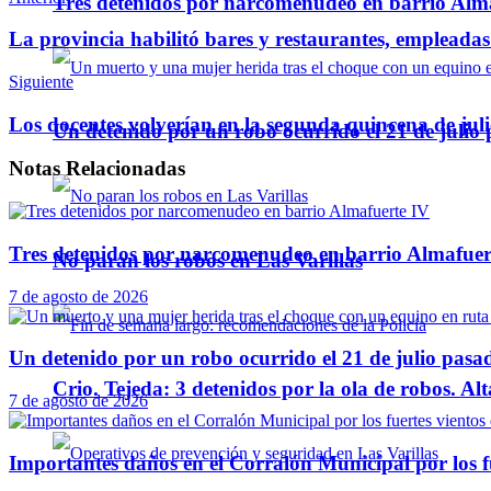
Tres detenidos por narcomenudeo en barrio Alm
Telegram
La provincia habilitó bares y restaurantes, empleadas
Siguiente
Los docentes volverían en la segunda quincena de julio
Un detenido por un robo ocurrido el 21 de julio
Notas
Relacionadas
Tres detenidos por narcomenudeo en barrio Almafuer
No paran los robos en Las Varillas
7 de agosto de 2026
Un detenido por un robo ocurrido el 21 de julio pasa
Crio. Tejeda: 3 detenidos por la ola de robos. Alt
7 de agosto de 2026
Importantes daños en el Corralón Municipal por los fu