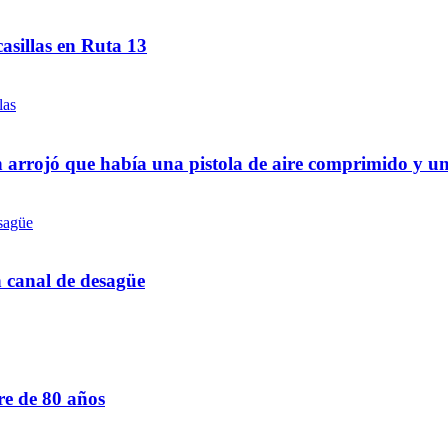
asillas en Ruta 13
 arrojó que había una pistola de aire comprimido y u
n canal de desagüe
re de 80 años