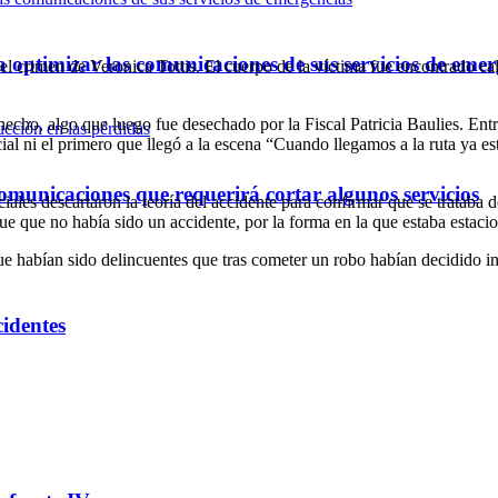
optimizar las comunicaciones de sus servicios de emer
 el crimen de Veronica Tottis. El cuerpo de la víctima fue encontrado c
 hecho, algo que luego fue desechado por la Fiscal Patricia Baulies. E
l ni el primero que llegó a la escena “Cuando llegamos a la ruta ya esta
omunicaciones que requerirá cortar algunos servicios
iciales descartaron la teoría del accidente para confirmar que se trata
ue que no había sido un accidente, por la forma en la que estaba estacio
que habían sido delincuentes que tras cometer un robo habían decidido in
cidentes