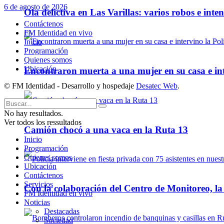
6 de agosto de 2026
Ola delictiva en Las Varillas: varios robos e inte
Contáctenos
FM Identidad en vivo
Inicio
Programación
Quienes somos
Ubicación
Encontraron muerta a una mujer en su casa e inte
© FM Identidad - Desarrollo y hospedaje
Desatec Web
.
No hay resultados.
Ver todos los ressultados
Camión chocó a una vaca en la Ruta 13
Inicio
Programación
Quienes somos
Ubicación
Contáctenos
Servicios
Con la colaboración del Centro de Monitoreo, l
FM Identidad en vivo
Noticias
Destacadas
Sociedad