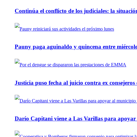
Continúa el conflicto de los judiciales: la situaci
Pauny paga aguinaldo y quincena entre miércole
Justicia puso fecha al juicio contra ex consejeros
Darío Capitani viene a Las Varillas para apoyar a