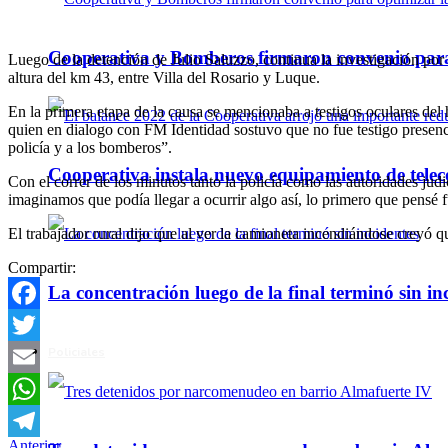
Cooperativa y Bomberos firmaron convenio para 
Luego de la detención de Julio Saluzzo, continua la investigación por
altura del km 43, entre Villa del Rosario y Luque.
En la primera etapa de la causa se mencionaba a testigos oculares del
quien en dialogo con FM Identidad sostuvo que no fue testigo presencia
policía y a los bomberos”.
Cooperativa instala nuevo equipamiento de telec
Con el correr de los minutos tanto la policía como las autoridades jud
imaginamos que podía llegar a ocurrir algo así, lo primero que pensé f
El trabajador rural dijo que al ver la camioneta incendiándose creyó 
Compartir:
La concentración luego de la final terminó sin in
Facebook
Policiales
Twitter
Email
WhatsApp
Anterior