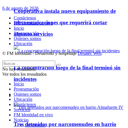
6 de agosto de 2026
Cooperativa instala nuevo equipamiento de
Contáctenos
telecomunicaciones que requerirá cortar
FM Identidad en vivo
Inicio
Programación
algunos servicios
Quienes somos
Ubicación
© FM Identidad - Desarrollo y hospedaje
Desatec Web
.
La concentración luego de la final terminó sin
No hay resultados.
Ver todos los ressultados
incidentes
Inicio
Programación
Quienes somos
Policiales
Ubicación
Contáctenos
Servicios
FM Identidad en vivo
Noticias
Tres detenidos por narcomenudeo en barrio
Destacadas