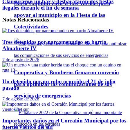
Clausuraron un bar y desbarataron dos fiestas
Darío Capitani viene a Las Varillas para
ilegales durante el fin de semana
apoyar al municipio en la Fiesta de las
Notas
Relacionadas
Colectividades
Tres detenidos por narcomenudeo en barrio
Almafuerte IV
7 de agosto de 2026
Cooperativa y Bomberos firmaron convenio
Un detenido por un robo ocurrido el 21 de julio
para optimizar las comunicaciones de sus
pasado
servicios de emergencias
7 de agosto de 2026
Importantes daños en el Corralón Municipal por los
fuertes vientos del sur