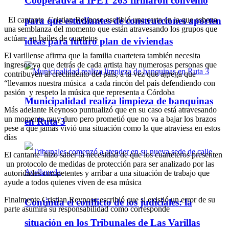
Cooperativa a IPET 263 firmaron convenio
El cantante Cristian Reynoso escribió una carta en la que esboza
para que estudiantes de construcciones aporten
una semblanza del momento que están atravesando los grupos que
actúan en bailes de cuartetos
ideas para futuro plan de viviendas
El varillense afirma que la familia cuartetera también necesita
ingresos ya que detrás de cada artista hay numerosas personas que
contribuyen al crecimiento del país, a la vez que agrega que
“llevamos nuestra música a cada rincón del país defendiendo con
pasión y respeto la música que representa a Córdoba
Municipalidad realiza limpieza de banquinas
Más adelante Reynoso puntualizó que en su caso está atravesando
un momento muy duro pero prometió que no va a bajar los brazos
en Ruta 3
pese a que jamás vivió una situación como la que atraviesa en estos
días
El cantante hizo saber la necesidad de que los cuarteteros presenten
un protocolo de medidas de protección para ser analizado por las
autoridades competentes y arribar a una situación de trabajo que
ayude a todos quienes viven de esa música
Finalmente Cristian Reynoso escribió que si existió un error de su
Continúa el conflicto de los judiciales: la
parte asumirá su responsabilidad como corresponde
situación en los Tribunales de Las Varillas