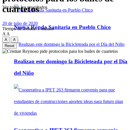
cuartetos
Ver todos los ressultados
20 de julio de 2020
Nueva Ronda Sanitaria en Pueblo Chico
Tiempo de lectura: 1 minuto
A
A
A
A
Reset
Realizan este domingo la Bicicleteada por el Día
del Niño