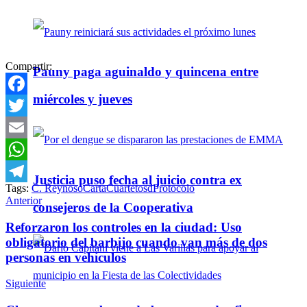
Compartir:
Pauny paga aguinaldo y quincena entre
miércoles y jueves
Facebook
Twitter
Email
WhatsApp
Justicia puso fecha al juicio contra ex
Tags:
C. Reynoso
Carta
Cuartetosd
Protocolo
Telegram
Anterior
consejeros de la Cooperativa
Reforzaron los controles en la ciudad: Uso
obligatorio del barbijo cuando van más de dos
personas en vehículos
Siguiente