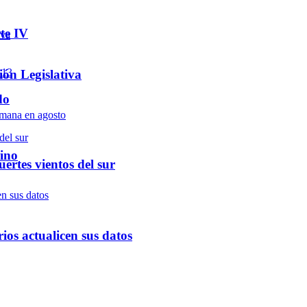
te IV
ón Legislativa
do
ino
ertes vientos del sur
ios actualicen sus datos