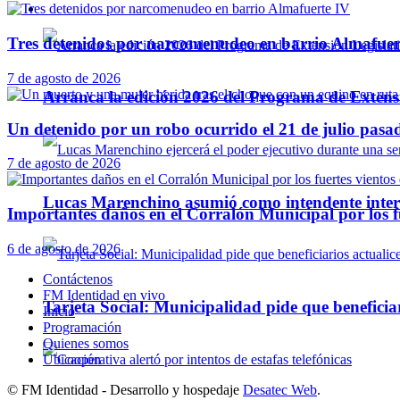
Política y Actualidad
Tres detenidos por narcomenudeo en barrio Almafuer
7 de agosto de 2026
Arranca la edición 2026 del Programa de Extensi
Un detenido por un robo ocurrido el 21 de julio pasa
7 de agosto de 2026
Lucas Marenchino asumió como intendente inter
Importantes daños en el Corralón Municipal por los fu
6 de agosto de 2026
Contáctenos
FM Identidad en vivo
Tarjeta Social: Municipalidad pide que beneficiar
Inicio
Programación
Quienes somos
Ubicación
© FM Identidad - Desarrollo y hospedaje
Desatec Web
.