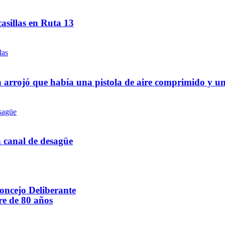
asillas en Ruta 13
 arrojó que había una pistola de aire comprimido y u
n canal de desagüe
Concejo Deliberante
re de 80 años