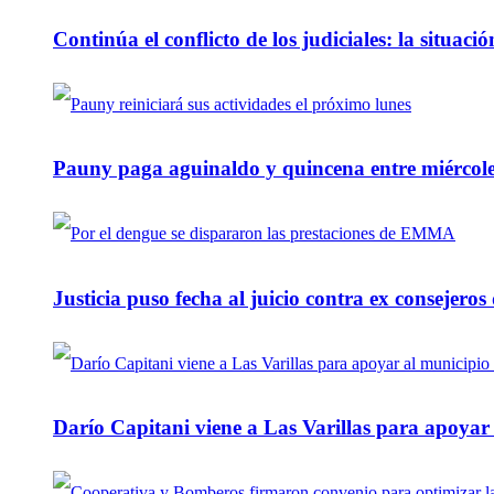
Continúa el conflicto de los judiciales: la situaci
Pauny paga aguinaldo y quincena entre miércole
Justicia puso fecha al juicio contra ex consejeros
Darío Capitani viene a Las Varillas para apoyar a