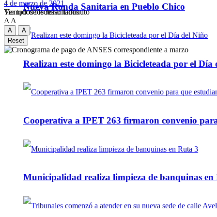
4 de marzo de 2021
Nueva Ronda Sanitaria en Pueblo Chico
Tiempo de lectura: 1 minuto
Ver todos los ressultados
A
A
A
A
Reset
Realizan este domingo la Bicicleteada por el Día 
Cooperativa a IPET 263 firmaron convenio para q
Municipalidad realiza limpieza de banquinas en