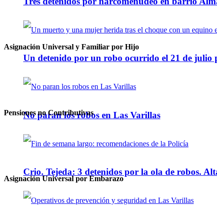
Tres detenidos por narcomenudeo en barrio Alm
Asignación Universal y Familiar por Hijo
Un detenido por un robo ocurrido el 21 de julio
Pensiones no Contributivas
No paran los robos en Las Varillas
Crio. Tejeda: 3 detenidos por la ola de robos. Alt
Asignación Universal por Embarazo