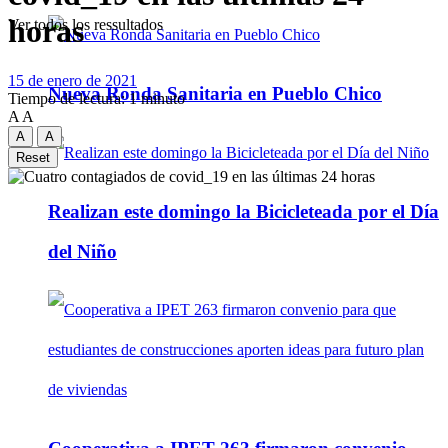
horas
Ver todos los ressultados
15 de enero de 2021
Nueva Ronda Sanitaria en Pueblo Chico
Tiempo de lectura: 1 minuto
A
A
A
A
Reset
Realizan este domingo la Bicicleteada por el Día
del Niño