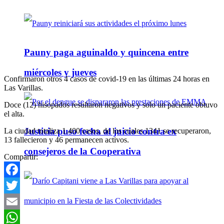
Pauny paga aguinaldo y quincena entre
miércoles y jueves
Confirmaron otros 4 casos de covid-19 en las últimas 24 horas en
Las Varillas.
Doce (12) hisopados resultaron negativos y solo un paciente obtuvo
el alta.
Justicia puso fecha al juicio contra ex
La ciudad totaliza 1.400 casos, de los cuales 1341 se recuperaron,
13 fallecieron y 46 permanecen activos.
consejeros de la Cooperativa
Compartir:
Facebook
Twitter
Email