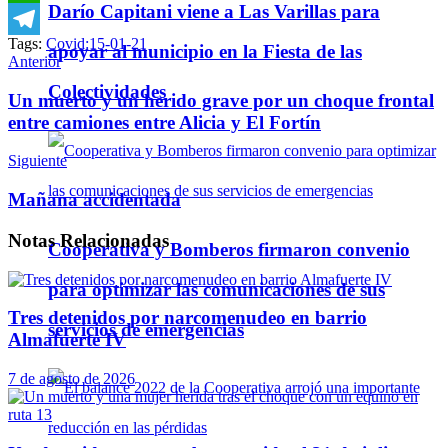
Darío Capitani viene a Las Varillas para
WhatsApp
Tags:
Covid:15-01-21
apoyar al municipio en la Fiesta de las
Telegram
Anterior
Colectividades
Un muerto y un herido grave por un choque frontal
entre camiones entre Alicia y El Fortín
Siguiente
Mañana accidentada
Notas
Relacionadas
Cooperativa y Bomberos firmaron convenio
para optimizar las comunicaciones de sus
Tres detenidos por narcomenudeo en barrio
servicios de emergencias
Almafuerte IV
7 de agosto de 2026