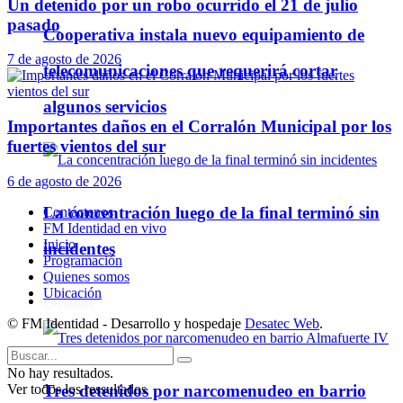
Un detenido por un robo ocurrido el 21 de julio
pasado
Cooperativa instala nuevo equipamiento de
7 de agosto de 2026
telecomunicaciones que requerirá cortar
algunos servicios
Importantes daños en el Corralón Municipal por los
fuertes vientos del sur
6 de agosto de 2026
La concentración luego de la final terminó sin
Contáctenos
FM Identidad en vivo
Inicio
incidentes
Programación
Quienes somos
Ubicación
Policiales
© FM Identidad - Desarrollo y hospedaje
Desatec Web
.
No hay resultados.
Ver todos los ressultados
Tres detenidos por narcomenudeo en barrio