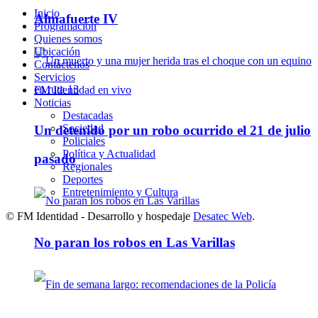
Inicio
Almafuerte IV
Programación
Quienes somos
Ubicación
Contáctenos
Servicios
FM Identidad en vivo
Noticias
Destacadas
Sociedad
Un detenido por un robo ocurrido el 21 de julio
Policiales
Política y Actualidad
pasado
Regionales
Deportes
Entretenimiento y Cultura
© FM Identidad - Desarrollo y hospedaje
Desatec Web
.
No paran los robos en Las Varillas