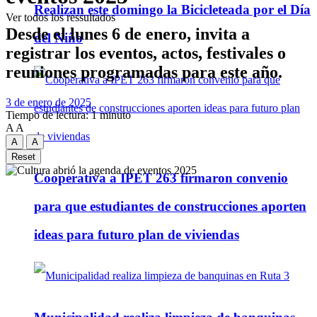
Realizan este domingo la Bicicleteada por el Día
Ver todos los ressultados
Desde el lunes 6 de enero, invita a
del Niño
registrar los eventos, actos, festivales o
reuniones programadas para este año.
3 de enero de 2025
Tiempo de lectura: 1 minuto
A
A
A
A
Reset
Cooperativa a IPET 263 firmaron convenio
para que estudiantes de construcciones aporten
ideas para futuro plan de viviendas