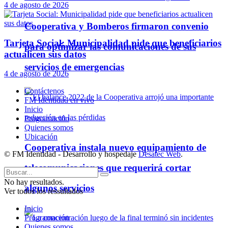
4 de agosto de 2026
Cooperativa y Bomberos firmaron convenio
Tarjeta Social: Municipalidad pide que beneficiarios
para optimizar las comunicaciones de sus
actualicen sus datos
servicios de emergencias
4 de agosto de 2026
Contáctenos
FM Identidad en vivo
Inicio
Programación
Quienes somos
Ubicación
Cooperativa instala nuevo equipamiento de
© FM Identidad - Desarrollo y hospedaje
Desatec Web
.
telecomunicaciones que requerirá cortar
No hay resultados.
algunos servicios
Ver todos los ressultados
Inicio
Programación
Quienes somos