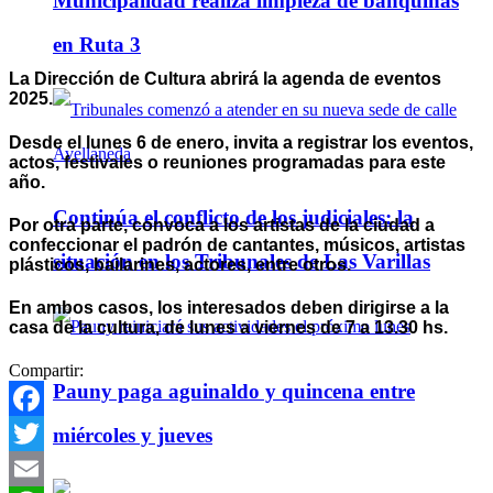
Municipalidad realiza limpieza de banquinas
en Ruta 3
La Dirección de Cultura abrirá la agenda de eventos
2025.
Desde el lunes 6 de enero, invita a registrar los eventos,
actos, festivales o reuniones programadas para este
año.
Continúa el conflicto de los judiciales: la
Por otra parte, convoca a los artistas de la ciudad a
confeccionar el padrón de cantantes, músicos, artistas
situación en los Tribunales de Las Varillas
plásticos, bailarines, actores, entre otros.
En ambos casos, los interesados deben dirigirse a la
casa de la cultura, de lunes a viernes de 7 a 13.30 hs.
Compartir:
Pauny paga aguinaldo y quincena entre
miércoles y jueves
Facebook
Twitter