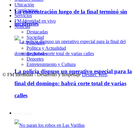
Ubicación
Contáctenos
La concentración luego de la final terminó sin
Servicios
FM Identidad en vivo
incidentes
Noticias
Destacadas
Sociedad
Policiales
Política y Actualidad
Regionales
Deportes
Entretenimiento y Cultura
La policía dispuso un operativo especial para la
© FM Identidad - Desarrollo y hospedaje
Desatec Web
.
final del domingo: habrá corte total de varias
calles
Policiales