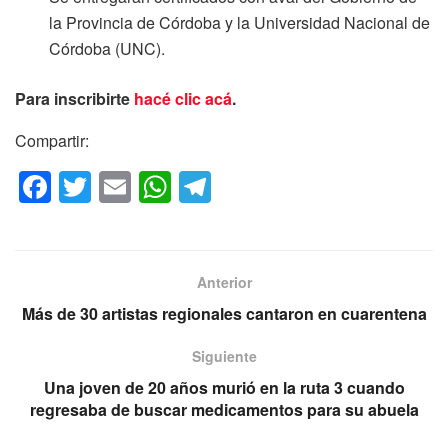
la Provincia de Córdoba y la Universidad Nacional de
Córdoba (UNC).
Para inscribirte
hacé clic acá
.
Compartir:
F
T
E
W
T
a
wi
m
h
el
c
tt
ail
at
e
e
er
s
gr
Anterior
b
A
a
Más de 30 artistas regionales cantaron en cuarentena
o
p
m
Siguiente
o
p
Una joven de 20 años murió en la ruta 3 cuando
k
regresaba de buscar medicamentos para su abuela