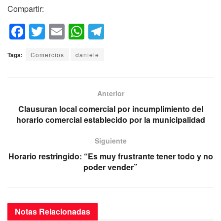
Compartir:
F
T
E
W
T
a
wi
m
h
el
Tags:
Comercios
daniele
c
tt
ail
at
e
e
er
s
gr
b
A
a
Anterior
o
p
m
Clausuran local comercial por incumplimiento del
horario comercial establecido por la municipalidad
o
p
k
Siguiente
Horario restringido: “Es muy frustrante tener todo y no
poder vender”
Notas
Relacionadas