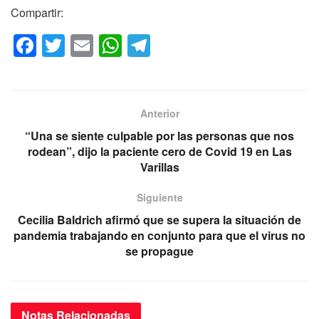
Compartir:
F
T
E
W
T
a
wi
m
h
el
c
tt
ail
at
e
e
er
s
gr
Anterior
b
A
a
“Una se siente culpable por las personas que nos
o
p
m
rodean”, dijo la paciente cero de Covid 19 en Las
Varillas
o
p
k
Siguiente
Cecilia Baldrich afirmó que se supera la situación de
pandemia trabajando en conjunto para que el virus no
se propague
Notas
Relacionadas