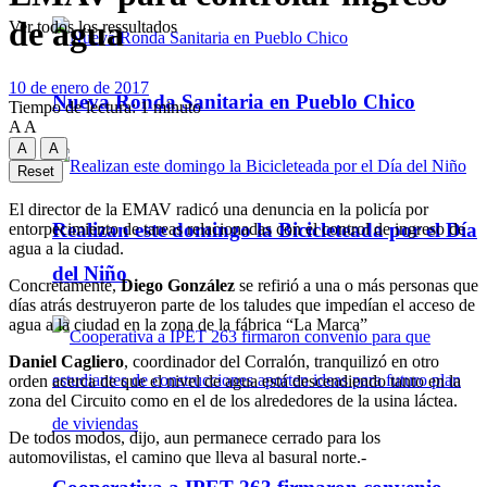
de agua
Ver todos los ressultados
10 de enero de 2017
Nueva Ronda Sanitaria en Pueblo Chico
Tiempo de lectura: 1 minuto
A
A
A
A
Reset
El director de la EMAV radicó una denuncia en la policía por
Realizan este domingo la Bicicleteada por el Día
entorpecimiento de tareas relacionadas con el control de ingreso de
agua a la ciudad.
del Niño
Concretamente,
Diego González
se refirió a una o más personas que
días atrás destruyeron parte de los taludes que impedían el acceso de
agua a la ciudad en la zona de la fábrica “La Marca”
Daniel Cagliero
, coordinador del Corralón, tranquilizó en otro
orden acerca de que el nivel de agua está descendiendo tanto en la
zona del Circuito como en el de los alrededores de la usina láctea.
De todos modos, dijo, aun permanece cerrado para los
automovilistas, el camino que lleva al basural norte.-