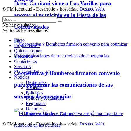
Darío Capitani viene a Las Varillas para
© FM Identidad - Desarrollo y hospedaje
Desatec Web
.
apoyar al municipio en la Fiesta de las
No hay resultados.
Colectividades
Ver todos los ressultados
Inicio
Programación
Quienes somos
Ubicación
Contáctenos
Servicios
FM Identidad en vivo
Cooperativa y Bomberos firmaron convenio
Noticias
Destacadas
para optimizar las comunicaciones de sus
Sociedad
Policiales
servicios de emergencias
Política y Actualidad
Regionales
Deportes
Entretenimiento y Cultura
© FM Identidad - Desarrollo y hospedaje
Desatec Web
.