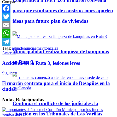
Cooperativa a IPET 263 firmaron convenio
Compartir:
para que estudiantes de construcciones aporten
Facebook
ideas para futuro plan de viviendas
Twitter
Email
WhatsApp
Tags:
agua
denuncia
emav
gonzalez
Telegram
Municipalidad realiza limpieza de banquinas
Anterior
en Ruta 3
Accidente en la Ruta 3, lesiones leves
Siguiente
Firmarán contrato para el inicio de Desagües en la
ciudad
Notas
Relacionadas
Continúa el conflicto de los judiciales: la
situación en los Tribunales de Las Varillas