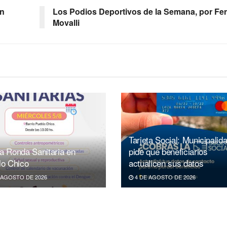
en
Los Podios Deportivos de la Semana, por Fe
Movalli
Tarjeta Social: Municipalid
a Ronda Sanitaria en
pide que beneficiarios
lo Chico
actualicen sus datos
 AGOSTO DE 2026
4 DE AGOSTO DE 2026