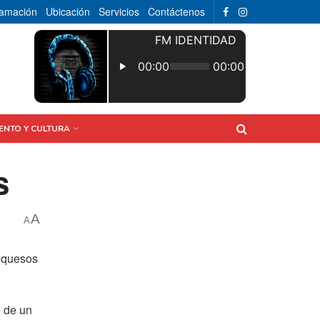
ramación
Ubicación
Servicios
Contáctenos
ENTO Y CULTURA
s
A
A
e quesos
o de un