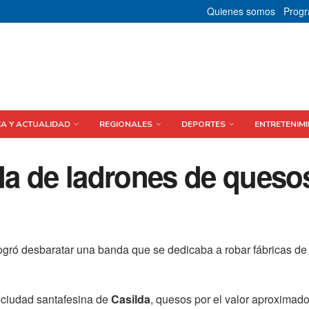
Quienes somos
Prog
CA Y ACTUALIDAD
REGIONALES
DEPORTES
ENTRETENIMI
a de ladrones de queso
logró desbaratar una banda que se dedicaba a robar fábricas d
a ciudad santafesina de
Casilda
, quesos por el valor aproximad