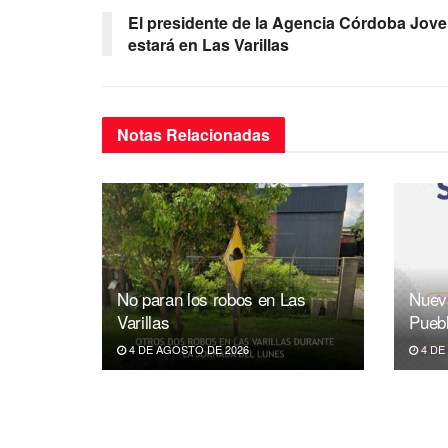
o
p
m
El presidente de la Agencia Córdoba Jov
estará en Las Varillas
o
p
k
Notas
Relacionadas
No paran los robos en Las
Nuev
Varillas
Pueb
4 DE AGOSTO DE 2026
4 DE