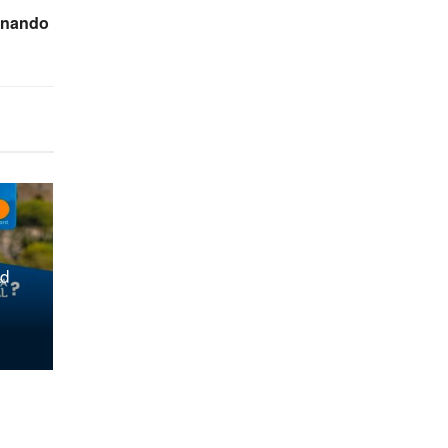
rnando
ad