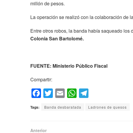
millón de pesos.
La operación se realizó con la colaboración de la 
Entre otros robos, la banda había saqueado los 
Colonia San Bartolomé.
FUENTE: Ministerio Público Fiscal
Compartir:
F
T
E
W
T
a
wi
m
h
el
Tags:
Banda desbaratada
Ladrones de quesos
c
tt
ail
at
e
e
er
s
gr
b
A
a
Anterior