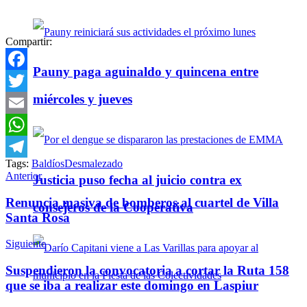
Compartir:
Pauny paga aguinaldo y quincena entre
Facebook
miércoles y jueves
Twitter
Email
WhatsApp
Tags:
Baldíos
Desmalezado
Telegram
Anterior
Justicia puso fecha al juicio contra ex
Renuncia masiva de bomberos al cuartel de Villa
consejeros de la Cooperativa
Santa Rosa
Siguiente
Suspendieron la convocatoria a cortar la Ruta 158
que se iba a realizar este domingo en Laspiur