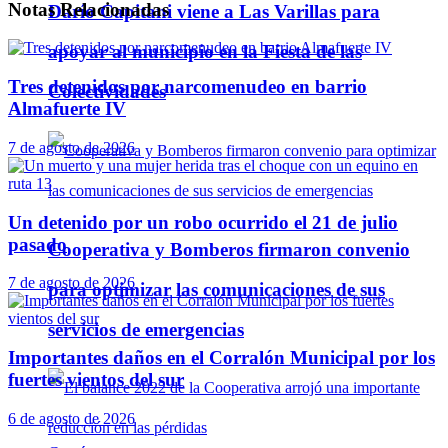
Notas
Relacionadas
Darío Capitani viene a Las Varillas para
apoyar al municipio en la Fiesta de las
Tres detenidos por narcomenudeo en barrio
Colectividades
Almafuerte IV
7 de agosto de 2026
Un detenido por un robo ocurrido el 21 de julio
pasado
Cooperativa y Bomberos firmaron convenio
7 de agosto de 2026
para optimizar las comunicaciones de sus
servicios de emergencias
Importantes daños en el Corralón Municipal por los
fuertes vientos del sur
6 de agosto de 2026