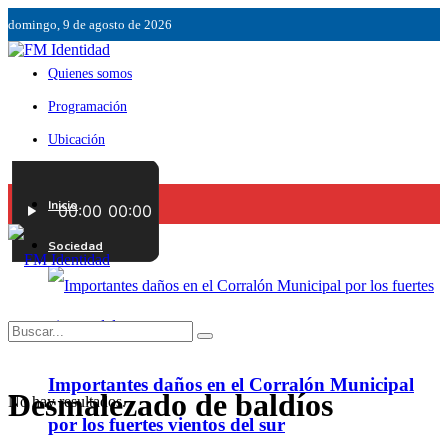
domingo, 9 de agosto de 2026
Quienes somos
Programación
Ubicación
Servicios
Inicio
Contáctenos
Sociedad
Importantes daños en el Corralón Municipal
Desmalezado de baldíos
No hay resultados.
por los fuertes vientos del sur