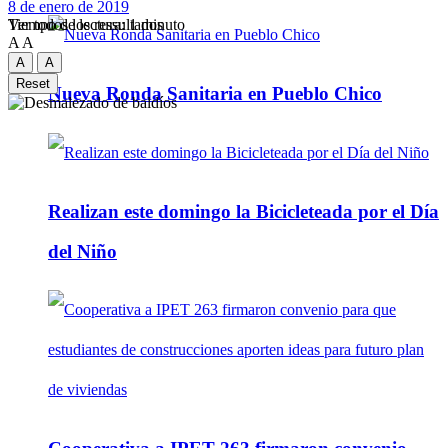
8 de enero de 2019
Tiempo de lectura: 1 minuto
Ver todos los ressultados
A
A
A
A
Reset
Nueva Ronda Sanitaria en Pueblo Chico
Realizan este domingo la Bicicleteada por el Día
del Niño