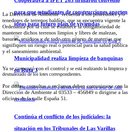
Cooperativa a IPET 263 firmaron convenio
para que estudiantes de construcciones aporten
La Dirección de Ambiente recuerda a los poseedores y/o
tenedores de terrenos baldíos, que se encuentra vigente la
ideas para futuro plan de viviendas
Ordenanza por la cual se establece la obligatoriedad de
mantener dichos terrenos limpios y libres de malezas,
basuras, residuos y de todo otro género de materias que
signifiquen un riesgo real o potencial para la salud pública
y el saneamiento ambiental.
Municipalidad realiza limpieza de banquinas
Ya se comenzó con el control
y se está realizando la limpieza y
en Ruta 3
desmalezado de los lotes correspondientes.
Por dudas, consultas o reclamos deben comunicarse con la
Dirección de Ambiente al 03533 – 456849 o dirigirse a las
oficinas de la calle España 51.
Continúa el conflicto de los judiciales: la
situación en los Tribunales de Las Varillas