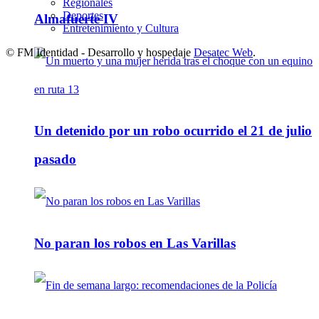
Regionales
Deportes
Almafuerte IV
Entretenimiento y Cultura
© FM Identidad - Desarrollo y hospedaje
Desatec Web
.
Un detenido por un robo ocurrido el 21 de julio
pasado
No paran los robos en Las Varillas