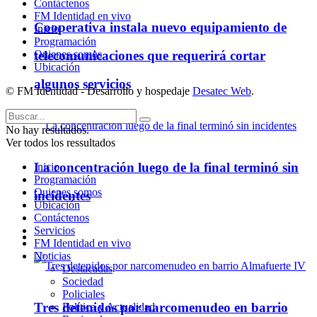
Contáctenos
FM Identidad en vivo
Cooperativa instala nuevo equipamiento de
Inicio
Programación
Quienes somos
telecomunicaciones que requerirá cortar
Ubicación
algunos servicios
© FM Identidad - Desarrollo y hospedaje
Desatec Web
.
No hay resultados.
Ver todos los ressultados
La concentración luego de la final terminó sin
Inicio
Programación
Quienes somos
incidentes
Ubicación
Contáctenos
Servicios
Policiales
FM Identidad en vivo
Noticias
Destacadas
Sociedad
Policiales
Tres detenidos por narcomenudeo en barrio
Política y Actualidad