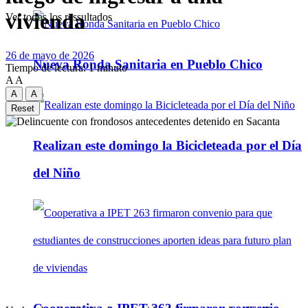
vivienda
Ver todos los ressultados
26 de mayo de 2026
Nueva Ronda Sanitaria en Pueblo Chico
Tiempo de lectura: 1 minuto
A
A
A
A
Reset
Realizan este domingo la Bicicleteada por el Día
del Niño