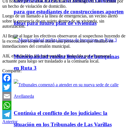
Cooperativa a IPET 263 firmaron convenio
Un hombre de 32 años fue detenido el domingo en Las Varillas por
un hecho de violación de domicilio.
para que estudiantes de construcciones aporten
Luego de un llamado a la línea de emergencias, un vecino alertó
sobre la presencia de un sujeto dentro de su vivienda, sin
ideas para futuro plan de viviendas
autorización.
Al llegar al lugar los efectivos observaron al sospechoso huyendo de
la escena, por lo que se inició una persecución que finalizó en
inmediaciones del corralón municipal.
Allí, el individuo fue interceptado y reducido por el personal
Municipalidad realiza limpieza de banquinas
actuante para luego ser trasladado a la comisaría local.
en Ruta 3
Compartir:
Facebook
Twitter
Email
Continúa el conflicto de los judiciales: la
WhatsApp
Anterior
Telegram
situación en los Tribunales de Las Varillas