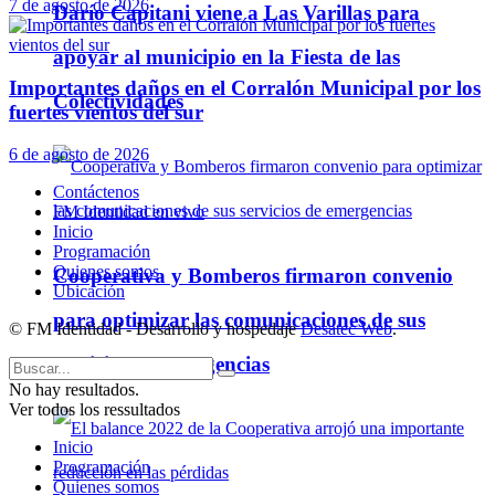
7 de agosto de 2026
Darío Capitani viene a Las Varillas para
apoyar al municipio en la Fiesta de las
Importantes daños en el Corralón Municipal por los
Colectividades
fuertes vientos del sur
6 de agosto de 2026
Contáctenos
FM Identidad en vivo
Inicio
Programación
Quienes somos
Cooperativa y Bomberos firmaron convenio
Ubicación
para optimizar las comunicaciones de sus
© FM Identidad - Desarrollo y hospedaje
Desatec Web
.
servicios de emergencias
No hay resultados.
Ver todos los ressultados
Inicio
Programación
Quienes somos