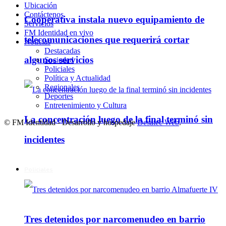
Ubicación
Contáctenos
Cooperativa instala nuevo equipamiento de
Servicios
FM Identidad en vivo
telecomunicaciones que requerirá cortar
Noticias
Destacadas
algunos servicios
Sociedad
Policiales
Política y Actualidad
Regionales
Deportes
Entretenimiento y Cultura
La concentración luego de la final terminó sin
© FM Identidad - Desarrollo y hospedaje
Desatec Web
.
incidentes
Policiales
Tres detenidos por narcomenudeo en barrio