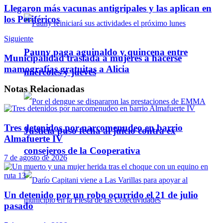
Llegaron más vacunas antigripales y las aplican en
los Periféricos
Siguiente
Pauny paga aguinaldo y quincena entre
Municipalidad traslada a mujeres a hacerse
mamografías gratuitas a Alicia
miércoles y jueves
Notas
Relacionadas
Tres detenidos por narcomenudeo en barrio
Justicia puso fecha al juicio contra ex
Almafuerte IV
consejeros de la Cooperativa
7 de agosto de 2026
Un detenido por un robo ocurrido el 21 de julio
pasado