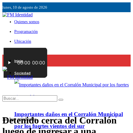
lunes, 10 de agosto de 2026
Quienes somos
Programación
Ubicación
Servicios
Inicio
Contáctenos
Sociedad
Importantes daños en el Corralón Municipal
Detenido cerca del Corralón
No hay resultados.
por los fuertes vientos del sur
luego de ingresar a una