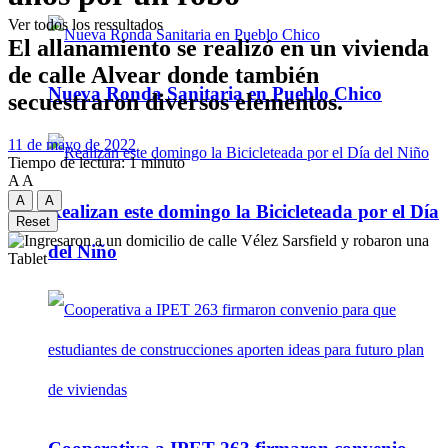
Ver todos los ressultados
El allanamiento se realizó en un vivienda
de calle Alvear donde también
Nueva Ronda Sanitaria en Pueblo Chico
secuestraron diversos elementos.
11 de mayo de 2022
Tiempo de lectura: 1 minuto
A
A
A
A
Realizan este domingo la Bicicleteada por el Día
Reset
del Niño