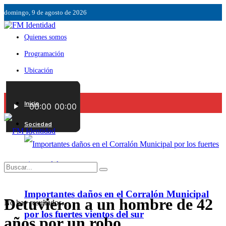
domingo, 9 de agosto de 2026
Quienes somos
Programación
Ubicación
Servicios
Inicio
Contáctenos
Sociedad
Importantes daños en el Corralón Municipal
Detuvieron a un hombre de 42
No hay resultados.
por los fuertes vientos del sur
años por un robo