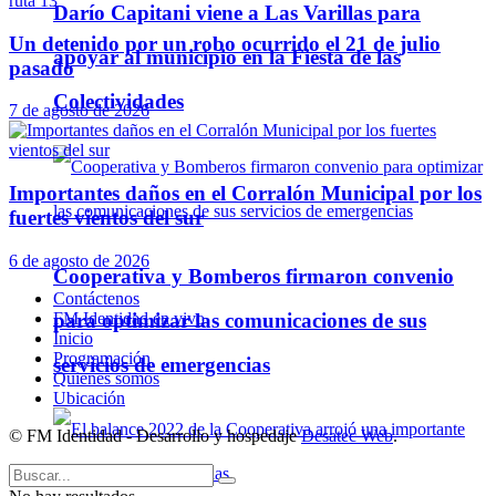
Darío Capitani viene a Las Varillas para
Un detenido por un robo ocurrido el 21 de julio
apoyar al municipio en la Fiesta de las
pasado
Colectividades
7 de agosto de 2026
Importantes daños en el Corralón Municipal por los
fuertes vientos del sur
6 de agosto de 2026
Cooperativa y Bomberos firmaron convenio
Contáctenos
para optimizar las comunicaciones de sus
FM Identidad en vivo
Inicio
Programación
servicios de emergencias
Quienes somos
Ubicación
© FM Identidad - Desarrollo y hospedaje
Desatec Web
.