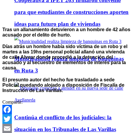
Cooperativa a IPET 263 firmaron convenio
para que estudiantes de construcciones aporten
ideas para futuro plan de viviendas
Tras un allanamiento detuvieron a un hombre de 42 años
acusado por el delito de hurto.
Días atrás un hombre había sido víctima de un robo y el
martes a las 19hs personal policial allanó una vivienda
de calle Alvear donde procedió a la detención del
Municipalidad realiza limpieza de banquinas
acusado y al secuestro de elementos de interés para la
causa.
en Ruta 3
El presunto autor del hecho fue trasladado a sede
Policial quedando alojado a disposición de Fiscalía de
Instrucción de Las Varillas.
Compartir:
Continúa el conflicto de los judiciales: la
Facebook
Twitter
situación en los Tribunales de Las Varillas