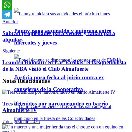
Email
WhatsApp
Anterior
Telegram
Pauny paga aguinaldo y quincena entre
Sobran propiedades para vender y faltan para
alquilar
miércoles y jueves
Siguiente
Leandro Bolmaro en Las Varillas: el basquetbolista
de la NBA visitó el Club Almafuerte
Justicia puso fecha al juicio contra ex
Notas
Relacionadas
consejeros de la Cooperativa
Tres detenidos por narcomenudeo en barrio
Almafuerte IV
7 de agosto de 2026