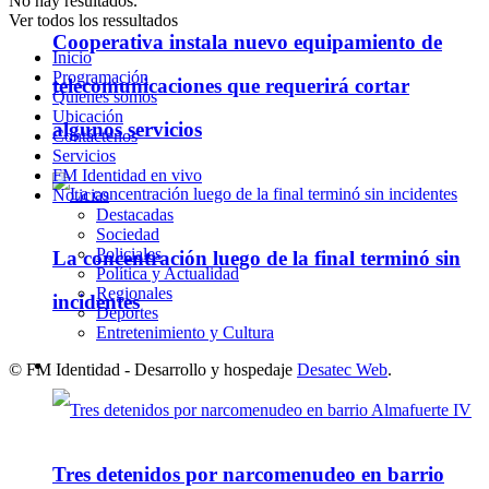
No hay resultados.
Ver todos los ressultados
Cooperativa instala nuevo equipamiento de
Inicio
Programación
telecomunicaciones que requerirá cortar
Quienes somos
Ubicación
algunos servicios
Contáctenos
Servicios
FM Identidad en vivo
Noticias
Destacadas
Sociedad
Policiales
La concentración luego de la final terminó sin
Política y Actualidad
Regionales
incidentes
Deportes
Entretenimiento y Cultura
Policiales
© FM Identidad - Desarrollo y hospedaje
Desatec Web
.
Tres detenidos por narcomenudeo en barrio