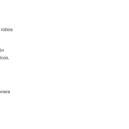
 robos
ón
icos,
onera