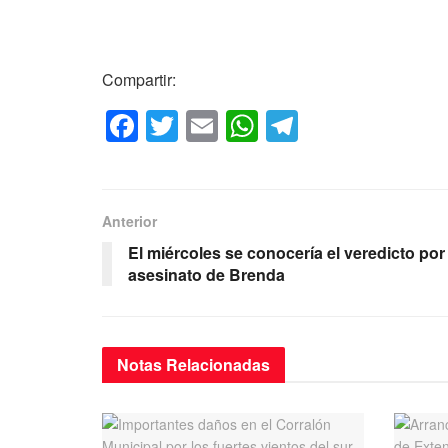
Compartir:
F
T
E
W
T
a
wi
m
h
el
c
tt
ail
at
e
e
er
s
gr
Anterior
b
A
a
El miércoles se conocería el veredicto por 
o
p
m
asesinato de Brenda
o
p
k
Notas
Relacionadas