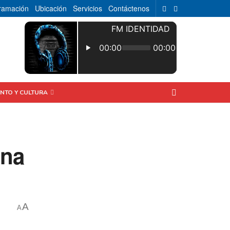
ramación
Ubicación
Servicios
Contáctenos
ENTO Y CULTURA
ona
A
A