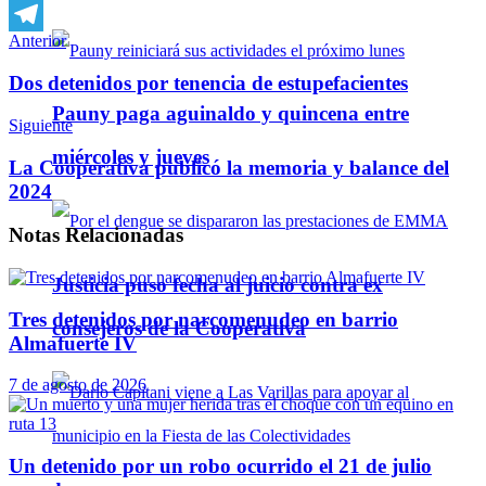
WhatsApp
Anterior
Telegram
Dos detenidos por tenencia de estupefacientes
Pauny paga aguinaldo y quincena entre
Siguiente
miércoles y jueves
La Cooperativa publicó la memoria y balance del
2024
Notas
Relacionadas
Justicia puso fecha al juicio contra ex
Tres detenidos por narcomenudeo en barrio
consejeros de la Cooperativa
Almafuerte IV
7 de agosto de 2026
Un detenido por un robo ocurrido el 21 de julio