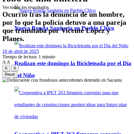
Ver todos los ressultados
Ocurrió tras la denuncia de un hombre,
por lo que la policía detuvo a una pareja
Nueva Ronda Sanitaria en Pueblo Chico
que transitaba por Vicente López y
Planes.
10 de abril de 2025
Tiempo de lectura: 1 minuto
A
A
Realizan este domingo la Bicicleteada por el Día
A
A
del Niño
Reset