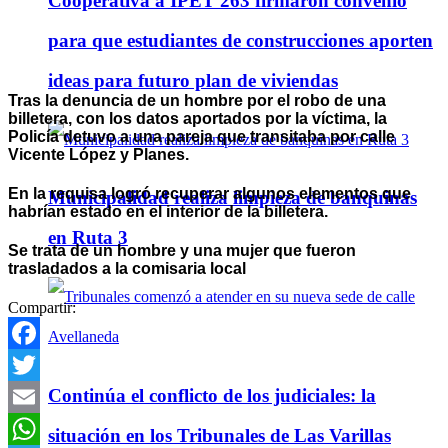
Cooperativa a IPET 263 firmaron convenio
para que estudiantes de construcciones aporten
ideas para futuro plan de viviendas
Tras la denuncia de un hombre por el robo de una
billetera, con los datos aportados por la víctima, la
Policía detuvo a una pareja que transitaba por calle
Vicente López y Planes.
En la requisa logró recuperar algunos elementos que
Municipalidad realiza limpieza de banquinas
habrían estado en el interior de la billetera.
en Ruta 3
Se trata de un hombre y una mujer que fueron
trasladados a la comisaria local
Compartir:
Facebook
Continúa el conflicto de los judiciales: la
Twitter
Email
situación en los Tribunales de Las Varillas