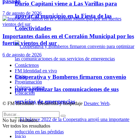
pasado
Darío Capitani viene a Las Varillas para
7 de agosto de 2026
apoyar al municipio en la Fiesta de las
Colectividades
Importantes daños en el Corralón Municipal por los
fuertes vientos del sur
6 de agosto de 2026
Contáctenos
FM Identidad en vivo
Cooperativa y Bomberos firmaron convenio
Inicio
Programación
Quienes somos
para optimizar las comunicaciones de sus
Ubicación
servicios de emergencias
© FM Identidad - Desarrollo y hospedaje
Desatec Web
.
No hay resultados.
Ver todos los ressultados
Inicio