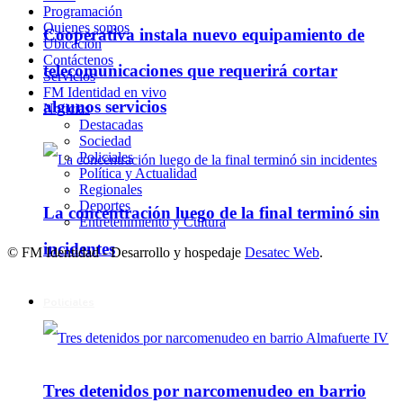
Programación
Quienes somos
Cooperativa instala nuevo equipamiento de
Ubicación
Contáctenos
telecomunicaciones que requerirá cortar
Servicios
FM Identidad en vivo
algunos servicios
Noticias
Destacadas
Sociedad
Policiales
Política y Actualidad
Regionales
Deportes
La concentración luego de la final terminó sin
Entretenimiento y Cultura
incidentes
© FM Identidad - Desarrollo y hospedaje
Desatec Web
.
Policiales
Tres detenidos por narcomenudeo en barrio